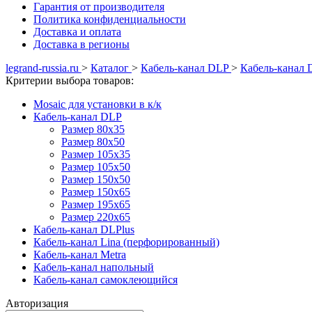
Гарантия от производителя
Политика конфиденциальности
Доставка и оплата
Доставка в регионы
legrand-russia.ru
>
Каталог
>
Кабель-канал DLP
>
Кабель-канал 
Критерии выбора товаров:
Mosaic для установки в к/к
Кабель-канал DLP
Размер 80х35
Размер 80х50
Размер 105х35
Размер 105х50
Размер 150х50
Размер 150х65
Размер 195х65
Размер 220х65
Кабель-канал DLPlus
Кабель-канал Lina (перфорированный)
Кабель-канал Metra
Кабель-канал напольный
Кабель-канал самоклеющийся
Авторизация