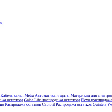
ru
Кабель-канал Metra
Автоматика и щиты
Материалы для электро
дажа остатков)
Galea Life (распродажа остатков)
Plexo (распродажа
ino
Распродажа остатков Cablofil
Распродажа остатков Quintela
Ум