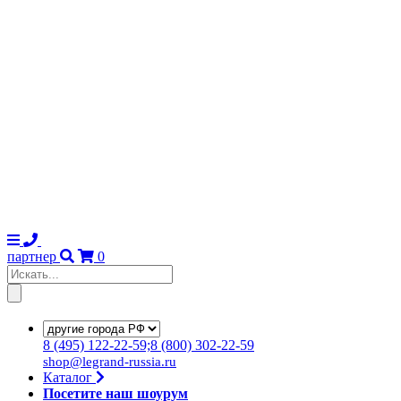
партнер
0
8
(495)
122-22-59;8
(800)
302-22-59
shop@legrand-russia.ru
Каталог
Посетите наш шоурум