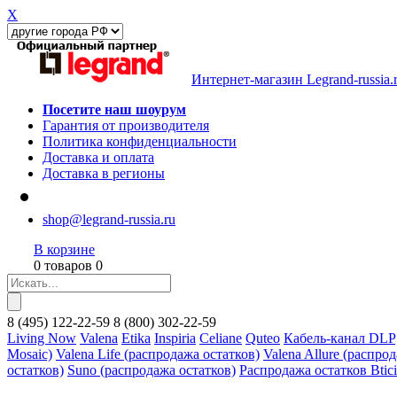
X
Интернет-магазин Legrand-russia.
Посетите наш шоурум
Гарантия от производителя
Политика конфиденциальности
Доставка и оплата
Доставка в регионы
shop@legrand-russia.ru
В корзине
0 товаров 0
8
(495)
122-22-59
8
(800)
302-22-59
Living Now
Valena
Etika
Inspiria
Celiane
Quteo
Кабель-канал DLP
Mosaic)
Valena Life (распродажа остатков)
Valena Allure (распро
остатков)
Suno (распродажа остатков)
Распродажа остатков Btic