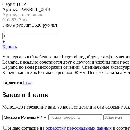
Серия: DLP
Артикул:
WEBDL_0013
Артикул поставщика:
010463 (
2
м)
3490.9
руб./шт
3526 руб./шт
–
+
Купить
Универсальный кабель канал Legrand подойдет для оформления
Legrand, идеально сочетаются друг с другом и удобны при про
Legrand во всем разнообразии сечений. Специальные аксессуа
Кабель-канал 35х105 мм с крышкой 85мм. Цена указана за 2 метр
Гарантия
1 год
Заказ в 1 клик
Менеджер перезвонит вам, узнает все детали и сам оформит зак
Я даю согласие на
обработку персональных данных
в соотве