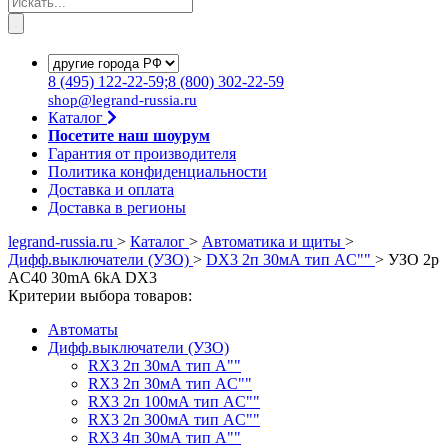
8
(495)
122-22-59;8
(800)
302-22-59
shop@legrand-russia.ru
Каталог
Посетите наш шоурум
Гарантия от производителя
Политика конфиденциальности
Доставка и оплата
Доставка в регионы
legrand-russia.ru
>
Каталог
>
Автоматика и щиты
>
Дифф.выключатели (УЗО)
>
DX3 2п 30мА тип АC""
>
УЗО 2p
AC40 30mA 6kA DX3
Критерии выбора товаров:
Автоматы
Дифф.выключатели (УЗО)
RX3 2п 30мА тип А""
RX3 2п 30мА тип АC""
RX3 2п 100мА тип АC""
RX3 2п 300мА тип АC""
RX3 4п 30мА тип А""