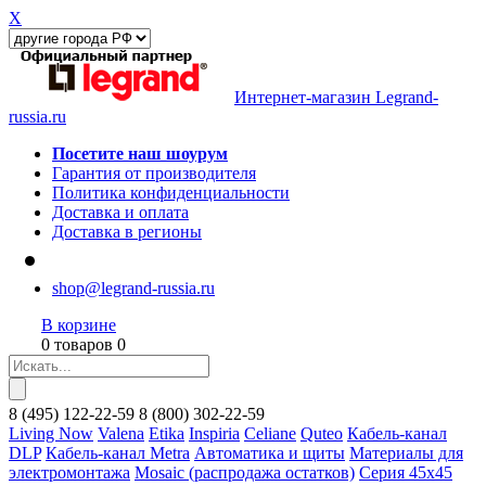
X
Интернет-магазин Legrand-
russia.ru
Посетите наш шоурум
Гарантия от производителя
Политика конфиденциальности
Доставка и оплата
Доставка в регионы
shop@legrand-russia.ru
В корзине
0 товаров 0
8
(495)
122-22-59
8
(800)
302-22-59
Living Now
Valena
Etika
Inspiria
Celiane
Quteo
Кабель-канал
DLP
Кабель-канал Metra
Автоматика и щиты
Материалы для
электромонтажа
Mosaic (распродажа остатков)
Серия 45х45