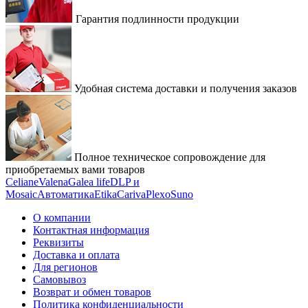
Гарантия подлинности продукции
Удобная система доставки и получения заказов
Полное техническое сопровождение для
приобретаемых вами товаров
Celiane
Valena
Galea life
DLP и
Mosaic
Автоматика
Etika
Cariva
Plexo
Suno
О компании
Контактная информация
Реквизиты
Доставка и оплата
Для регионов
Самовывоз
Возврат и обмен товаров
Политика конфиденциальности