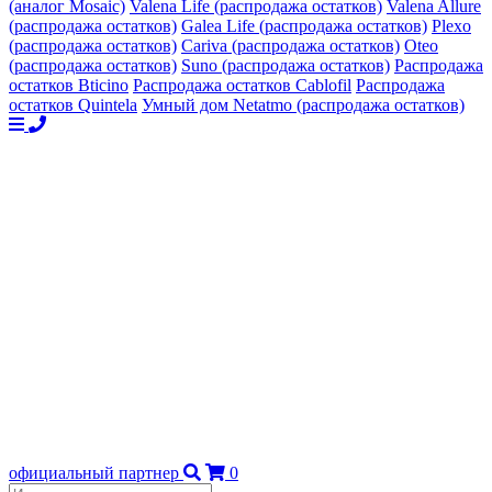
(аналог Mosaic)
Valena Life (распродажа остатков)
Valena Allure
(распродажа остатков)
Galea Life (распродажа остатков)
Plexo
(распродажа остатков)
Cariva (распродажа остатков)
Oteo
(распродажа остатков)
Suno (распродажа остатков)
Распродажа
остатков Bticino
Распродажа остатков Cablofil
Распродажа
остатков Quintela
Умный дом Netatmo (распродажа остатков)
официальный партнер
0