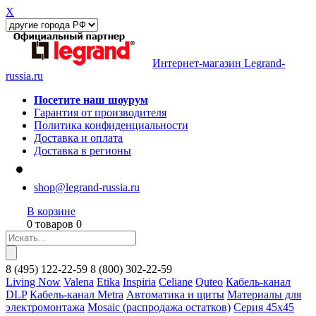
X
Интернет-магазин Legrand-
russia.ru
Посетите наш шоурум
Гарантия от производителя
Политика конфиденциальности
Доставка и оплата
Доставка в регионы
shop@legrand-russia.ru
В корзине
0 товаров 0
8
(495)
122-22-59
8
(800)
302-22-59
Living Now
Valena
Etika
Inspiria
Celiane
Quteo
Кабель-канал
DLP
Кабель-канал Metra
Автоматика и щиты
Материалы для
электромонтажа
Mosaic (распродажа остатков)
Серия 45х45