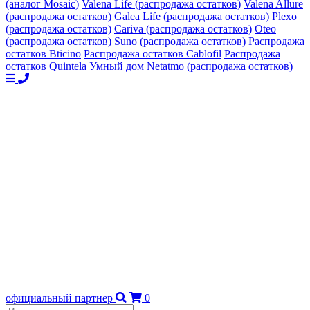
(аналог Mosaic)
Valena Life (распродажа остатков)
Valena Allure
(распродажа остатков)
Galea Life (распродажа остатков)
Plexo
(распродажа остатков)
Cariva (распродажа остатков)
Oteo
(распродажа остатков)
Suno (распродажа остатков)
Распродажа
остатков Bticino
Распродажа остатков Cablofil
Распродажа
остатков Quintela
Умный дом Netatmo (распродажа остатков)
официальный партнер
0