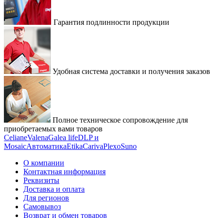
Гарантия подлинности продукции
Удобная система доставки и получения заказов
Полное техническое сопровождение для
приобретаемых вами товаров
Celiane
Valena
Galea life
DLP и
Mosaic
Автоматика
Etika
Cariva
Plexo
Suno
О компании
Контактная информация
Реквизиты
Доставка и оплата
Для регионов
Самовывоз
Возврат и обмен товаров