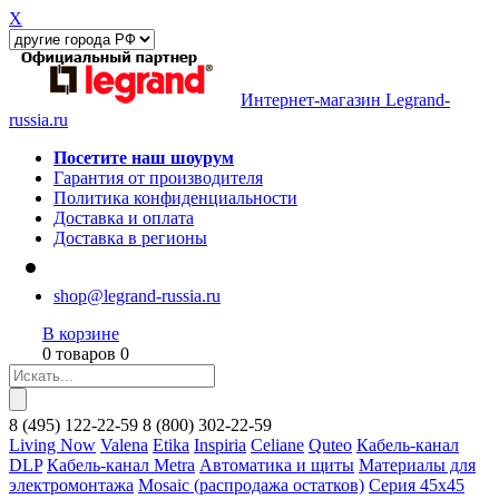
X
Интернет-магазин Legrand-
russia.ru
Посетите наш шоурум
Гарантия от производителя
Политика конфиденциальности
Доставка и оплата
Доставка в регионы
shop@legrand-russia.ru
В корзине
0 товаров 0
8
(495)
122-22-59
8
(800)
302-22-59
Living Now
Valena
Etika
Inspiria
Celiane
Quteo
Кабель-канал
DLP
Кабель-канал Metra
Автоматика и щиты
Материалы для
электромонтажа
Mosaic (распродажа остатков)
Серия 45х45