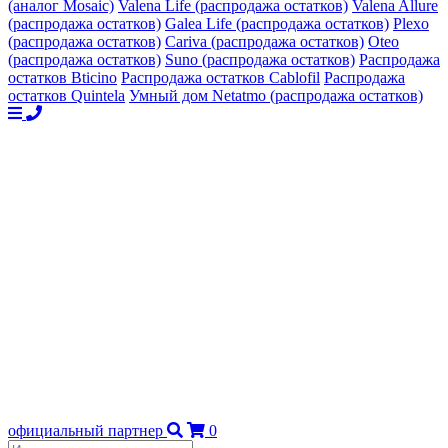
(аналог Mosaic)
Valena Life (распродажа остатков)
Valena Allure
(распродажа остатков)
Galea Life (распродажа остатков)
Plexo
(распродажа остатков)
Cariva (распродажа остатков)
Oteo
(распродажа остатков)
Suno (распродажа остатков)
Распродажа
остатков Bticino
Распродажа остатков Cablofil
Распродажа
остатков Quintela
Умный дом Netatmo (распродажа остатков)
официальный партнер
0