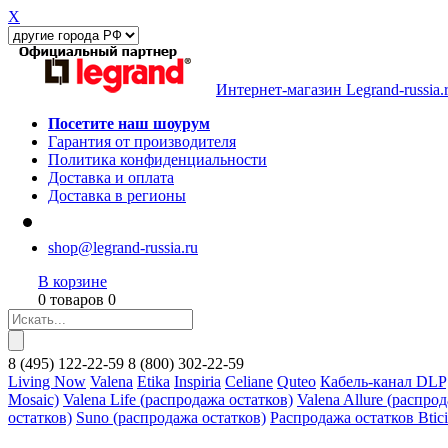
X
Интернет-магазин Legrand-russia.
Посетите наш шоурум
Гарантия от производителя
Политика конфиденциальности
Доставка и оплата
Доставка в регионы
shop@legrand-russia.ru
В корзине
0 товаров 0
8
(495)
122-22-59
8
(800)
302-22-59
Living Now
Valena
Etika
Inspiria
Celiane
Quteo
Кабель-канал DLP
Mosaic)
Valena Life (распродажа остатков)
Valena Allure (распро
остатков)
Suno (распродажа остатков)
Распродажа остатков Btic