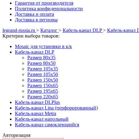
Гарантия от производителя
Политика конфиденциальности
Доставка и оплата
Доставка в регионы
legrand-russia.ru
>
Каталог
>
Кабель-канал DLP
>
Кабель-канал 
Критерии выбора товаров:
Mosaic для установки в к/к
Кабель-канал DLP
Размер 80х35
Размер 80х50
Размер 105х35
Размер 105х50
Размер 150х50
Размер 150х65
Размер 195х65
Размер 220х65
Кабель-канал DLPlus
Кабель-канал Lina (перфорированный)
Кабель-канал Metra
Кабель-канал напольный
Кабель-канал самоклеющийся
Авторизация