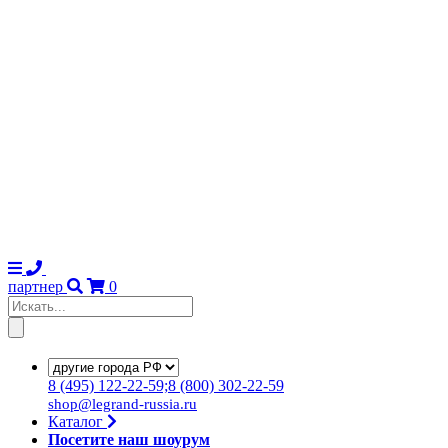
партнер
0
8
(495)
122-22-59;8
(800)
302-22-59
shop@legrand-russia.ru
Каталог
Посетите наш шоурум