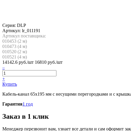
Серия: DLP
Артикул:
lr_011191
Артикул поставщика:
010453 (
2
м)
010473 (
4
м)
010520 (
2
м)
010521 (
4
м)
14142.6
руб./шт
16810 руб./шт
–
+
Купить
Кабель-канал 65х195 мм с несущими перегородками и с крышками
Гарантия
1 год
Заказ в 1 клик
Менеджер перезвонит вам, узнает все детали и сам оформит зак