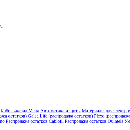
ru
Кабель-канал Metra
Автоматика и щиты
Материалы для электро
дажа остатков)
Galea Life (распродажа остатков)
Plexo (распродажа
ino
Распродажа остатков Cablofil
Распродажа остатков Quintela
Ум