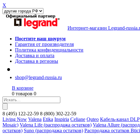
X
Интернет-магазин Legrand-russia.
Посетите наш шоурум
Гарантия от производителя
Политика конфиденциальности
Доставка и оплата
Доставка в регионы
shop@legrand-russia.ru
В корзине
0 товаров 0
8
(495)
122-22-59
8
(800)
302-22-59
Living Now
Valena
Etika
Inspiria
Celiane
Quteo
Кабель-канал DLP
Mosaic)
Valena Life (распродажа остатков)
Valena Allure (распро
остатков)
Suno (распродажа остатков)
Распродажа остатков Btic