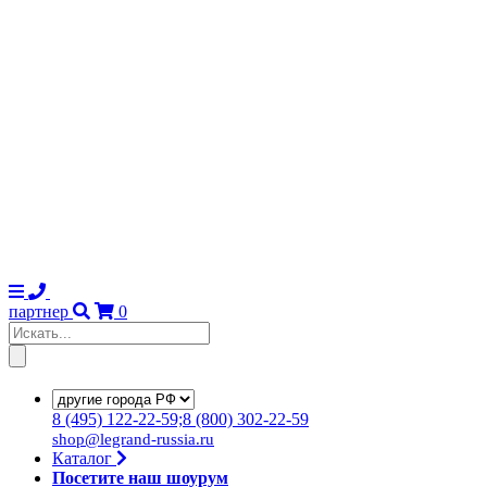
партнер
0
8
(495)
122-22-59;8
(800)
302-22-59
shop@legrand-russia.ru
Каталог
Посетите наш шоурум