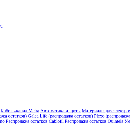
ru
Кабель-канал Metra
Автоматика и щиты
Материалы для электро
дажа остатков)
Galea Life (распродажа остатков)
Plexo (распродажа
ino
Распродажа остатков Cablofil
Распродажа остатков Quintela
Ум