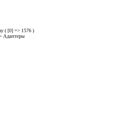
y ( [0] => 1576 )
>
Адаптеры