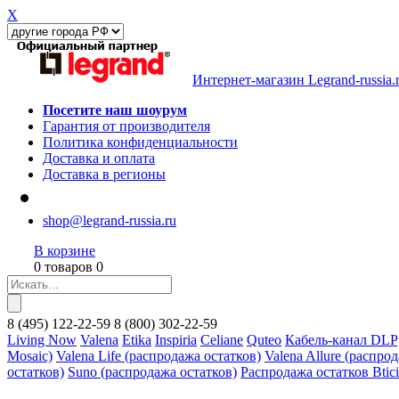
X
Интернет-магазин Legrand-russia.
Посетите наш шоурум
Гарантия от производителя
Политика конфиденциальности
Доставка и оплата
Доставка в регионы
shop@legrand-russia.ru
В корзине
0 товаров 0
8
(495)
122-22-59
8
(800)
302-22-59
Living Now
Valena
Etika
Inspiria
Celiane
Quteo
Кабель-канал DLP
Mosaic)
Valena Life (распродажа остатков)
Valena Allure (распро
остатков)
Suno (распродажа остатков)
Распродажа остатков Btic