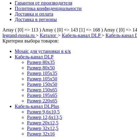
Гарантия от производителя
Политика конфиденциальности
Доставка и оплата
Доставка в регионы
Array ( [0] => 113 )
Array ( [0] => 143 [1] => 168 )
Array ( [0] => 1
legrand-russia.ru
>
Каталог
>
Кабель-канал DLP
>
Кабель-канал 
Критерии выбора товаров:
Mosaic для установки в к/к
Кабель-канал DLP
Размер 80х35
Размер 80х50
Размер 105х35
Размер 105х50
Размер 150х50
Размер 150х65
Размер 195х65
Размер 220х65
Кабель-канал DLPlus
Размер 9,6х10,5
Размер 12,6х13,5
Размер 20х12,5
Размер 32х12,5
Размер 32х16