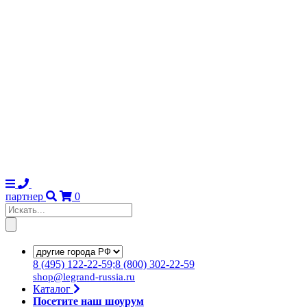
партнер
0
8
(495)
122-22-59;8
(800)
302-22-59
shop@legrand-russia.ru
Каталог
Посетите наш шоурум