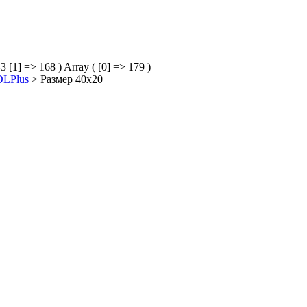
43 [1] => 168 )
Array ( [0] => 179 )
DLPlus
>
Размер 40х20