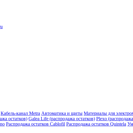
ru
Кабель-канал Metra
Автоматика и щиты
Материалы для электро
дажа остатков)
Galea Life (распродажа остатков)
Plexo (распродажа
ino
Распродажа остатков Cablofil
Распродажа остатков Quintela
Ум