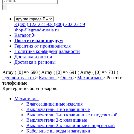
8
(495)
122-22-59;8
(800)
302-22-59
shop@legrand-russia.ru
Каталог
Посетите наш шоурум
Гарантия от производителя
Политика конфиденциальности
Доставка и оплата
Доставка в регионы
Array ( [0] => 690 )
Array ( [0] => 691 )
Array ( [0] => 731 )
legrand-russia.ru
>
Каталог
>
Quteo
>
Механизмы
>
Розетки
телефонные
Критерии выбора товаров:
Механизмы
Влагозащищенные изделия
Выключатели 1-но клавишные
Выключатели 1-но клавишные с подсветкой
Выключатели 2-х клавишные
Выключатели 2-х клавишные с подсветкой
Кабельные выводы и заглушки