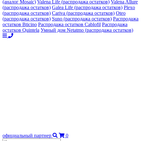
(аналог Mosaic)
Valena Life (распродажа остатков)
Valena Allure
(распродажа остатков)
Galea Life (распродажа остатков)
Plexo
(распродажа остатков)
Cariva (распродажа остатков)
Oteo
(распродажа остатков)
Suno (распродажа остатков)
Распродажа
остатков Bticino
Распродажа остатков Cablofil
Распродажа
остатков Quintela
Умный дом Netatmo (распродажа остатков)
официальный партнер
0