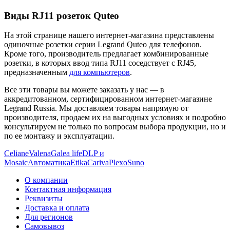
Виды RJ11 розеток Quteo
На этой странице нашего интернет-магазина представлены
одиночные розетки серии Legrand Quteo для телефонов.
Кроме того, производитель предлагает комбинированные
розетки, в которых ввод типа RJ11 соседствует с RJ45,
предназначенным
для компьютеров
.
Все эти товары вы можете заказать у нас — в
аккредитованном, сертифицированном интернет-магазине
Legrand Russia. Мы доставляем товары напрямую от
производителя, продаем их на выгодных условиях и подробно
консультируем не только по вопросам выбора продукции, но и
по ее монтажу и эксплуатации.
Celiane
Valena
Galea life
DLP и
Mosaic
Автоматика
Etika
Cariva
Plexo
Suno
О компании
Контактная информация
Реквизиты
Доставка и оплата
Для регионов
Самовывоз