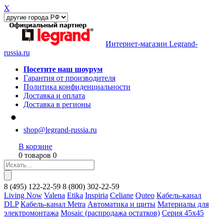
X
Интернет-магазин Legrand-
russia.ru
Посетите наш шоурум
Гарантия от производителя
Политика конфиденциальности
Доставка и оплата
Доставка в регионы
shop@legrand-russia.ru
В корзине
0 товаров 0
8
(495)
122-22-59
8
(800)
302-22-59
Living Now
Valena
Etika
Inspiria
Celiane
Quteo
Кабель-канал
DLP
Кабель-канал Metra
Автоматика и щиты
Материалы для
электромонтажа
Mosaic (распродажа остатков)
Серия 45х45