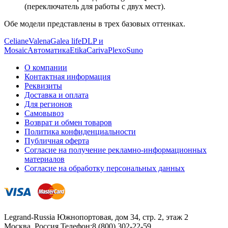
(переключатель для работы с двух мест).
Обе модели представлены в трех базовых оттенках.
Celiane
Valena
Galea life
DLP и
Mosaic
Автоматика
Etika
Cariva
Plexo
Suno
О компании
Контактная информация
Реквизиты
Доставка и оплата
Для регионов
Самовывоз
Возврат и обмен товаров
Политика конфиденциальности
Публичная оферта
Согласие на получение рекламно-информационных
материалов
Согласие на обработку персональных данных
Legrand-Russia
Южнопортовая, дом 34, стр. 2, этаж 2
Москва, Россия
Телефон:
8 (800) 302-22-59
,