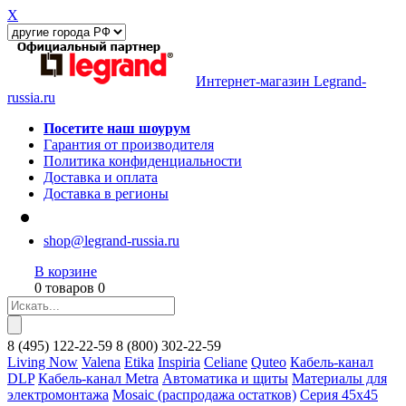
X
Интернет-магазин Legrand-
russia.ru
Посетите наш шоурум
Гарантия от производителя
Политика конфиденциальности
Доставка и оплата
Доставка в регионы
shop@legrand-russia.ru
В корзине
0 товаров 0
8
(495)
122-22-59
8
(800)
302-22-59
Living Now
Valena
Etika
Inspiria
Celiane
Quteo
Кабель-канал
DLP
Кабель-канал Metra
Автоматика и щиты
Материалы для
электромонтажа
Mosaic (распродажа остатков)
Серия 45х45