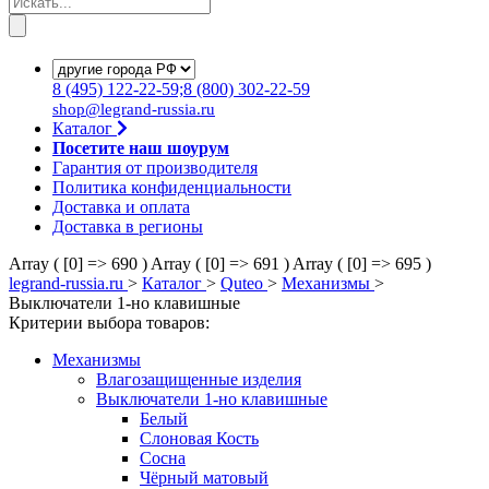
8
(495)
122-22-59;8
(800)
302-22-59
shop@legrand-russia.ru
Каталог
Посетите наш шоурум
Гарантия от производителя
Политика конфиденциальности
Доставка и оплата
Доставка в регионы
Array ( [0] => 690 )
Array ( [0] => 691 )
Array ( [0] => 695 )
legrand-russia.ru
>
Каталог
>
Quteo
>
Механизмы
>
Выключатели 1-но клавишные
Критерии выбора товаров:
Механизмы
Влагозащищенные изделия
Выключатели 1-но клавишные
Белый
Слоновая Кость
Сосна
Чёрный матовый