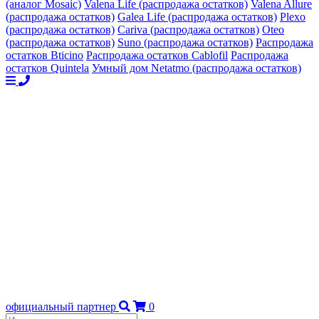
(аналог Mosaic)
Valena Life (распродажа остатков)
Valena Allure
(распродажа остатков)
Galea Life (распродажа остатков)
Plexo
(распродажа остатков)
Cariva (распродажа остатков)
Oteo
(распродажа остатков)
Suno (распродажа остатков)
Распродажа
остатков Bticino
Распродажа остатков Cablofil
Распродажа
остатков Quintela
Умный дом Netatmo (распродажа остатков)
официальный партнер
0