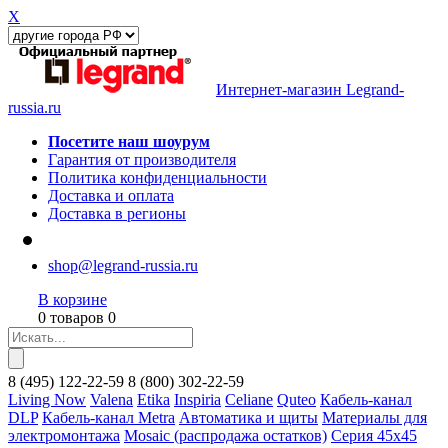
X
Интернет-магазин Legrand-
russia.ru
Посетите наш шоурум
Гарантия от производителя
Политика конфиденциальности
Доставка и оплата
Доставка в регионы
shop@legrand-russia.ru
В корзине
0 товаров 0
8
(495)
122-22-59
8
(800)
302-22-59
Living Now
Valena
Etika
Inspiria
Celiane
Quteo
Кабель-канал
DLP
Кабель-канал Metra
Автоматика и щиты
Материалы для
электромонтажа
Mosaic (распродажа остатков)
Серия 45х45