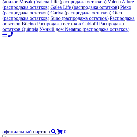
(аналог Mosaic)
Valena Life (распродажа остатков)
Valena Allure
(распродажа остатков)
Galea Life (распродажа остатков)
Plexo
(распродажа остатков)
Cariva (распродажа остатков)
Oteo
(распродажа остатков)
Suno (распродажа остатков)
Распродажа
остатков Bticino
Распродажа остатков Cablofil
Распродажа
остатков Quintela
Умный дом Netatmo (распродажа остатков)
официальный партнер
0