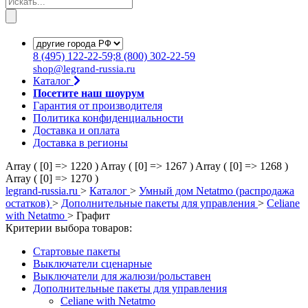
8
(495)
122-22-59;8
(800)
302-22-59
shop@legrand-russia.ru
Каталог
Посетите наш шоурум
Гарантия от производителя
Политика конфиденциальности
Доставка и оплата
Доставка в регионы
Array ( [0] => 1220 )
Array ( [0] => 1267 )
Array ( [0] => 1268 )
Array ( [0] => 1270 )
legrand-russia.ru
>
Каталог
>
Умный дом Netatmo (распродажа
остатков)
>
Дополнительные пакеты для управления
>
Celiane
with Netatmo
>
Графит
Критерии выбора товаров:
Cтартовые пакеты
Выключaтели сценарные
Выключатели для жалюзи/рольставен
Дополнительные пакеты для управления
Celiane with Netatmo