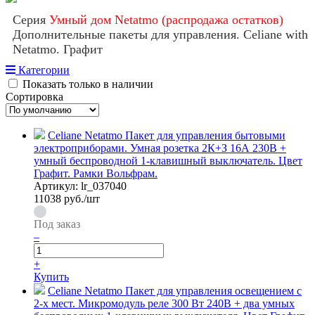
Серия
Умный дом Netatmo (распродажа остатков)
Дополнительные пакеты для управления. Celiane with
Netatmo. Графит
Категории
Показать только в наличии
Сортировка
Celiane Netatmo Пакет для управления бытовыми
электроприборами. Умная розетка 2К+З 16А 230В +
умный беспроводной 1-клавишный выключатель. Цвет
Графит. Рамки Вольфрам.
Артикул:
lr_037040
11038
руб./шт
Под заказ
–
+
Купить
Celiane Netatmo Пакет для управления освещением c
2-х мест. Микромодуль реле 300 Вт 240В + два умных