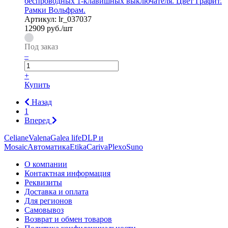
беспроводных 1-клавишных выключателя. Цвет Графит.
Рамки Вольфрам.
Артикул:
lr_037037
12909
руб./шт
Под заказ
–
+
Купить
Назад
1
Вперед
Celiane
Valena
Galea life
DLP и
Mosaic
Автоматика
Etika
Cariva
Plexo
Suno
О компании
Контактная информация
Реквизиты
Доставка и оплата
Для регионов
Самовывоз
Возврат и обмен товаров