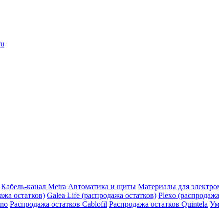
ru
Кабель-канал Metra
Автоматика и щиты
Материалы для электро
дажа остатков)
Galea Life (распродажа остатков)
Plexo (распродажа
ino
Распродажа остатков Cablofil
Распродажа остатков Quintela
Ум