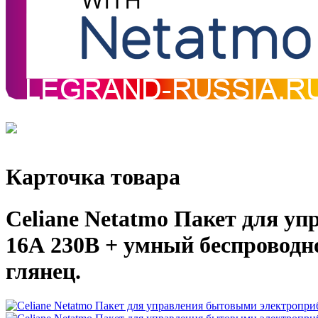
Карточка товара
Celiane Netatmo Пакет для у
16А 230В + умный беспровод
глянец.