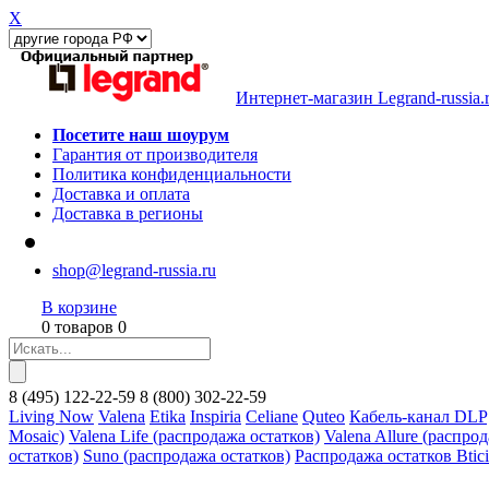
X
Интернет-магазин Legrand-russia.
Посетите наш шоурум
Гарантия от производителя
Политика конфиденциальности
Доставка и оплата
Доставка в регионы
shop@legrand-russia.ru
В корзине
0 товаров 0
8
(495)
122-22-59
8
(800)
302-22-59
Living Now
Valena
Etika
Inspiria
Celiane
Quteo
Кабель-канал DLP
Mosaic)
Valena Life (распродажа остатков)
Valena Allure (распро
остатков)
Suno (распродажа остатков)
Распродажа остатков Btic