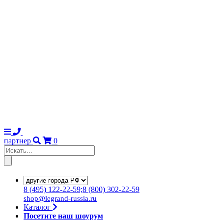
партнер
0
8
(495)
122-22-59;8
(800)
302-22-59
shop@legrand-russia.ru
Каталог
Посетите наш шоурум