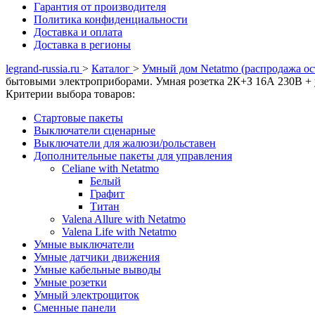
Гарантия от производителя
Политика конфиденциальности
Доставка и оплата
Доставка в регионы
legrand-russia.ru
>
Каталог
>
Умный дом Netatmo (распродажа ос
бытовыми электроприборами. Умная розетка 2К+З 16А 230В +
Критерии выбора товаров:
Cтартовые пакеты
Выключaтели сценарные
Выключатели для жалюзи/рольставен
Дополнительные пакеты для управления
Celiane with Netatmo
Белый
Графит
Титан
Valena Allure with Netatmo
Valena Life with Netatmo
Умные выключатели
Умные датчики движения
Умные кабельные выводы
Умные розетки
Умный электрощиток
Сменные панели