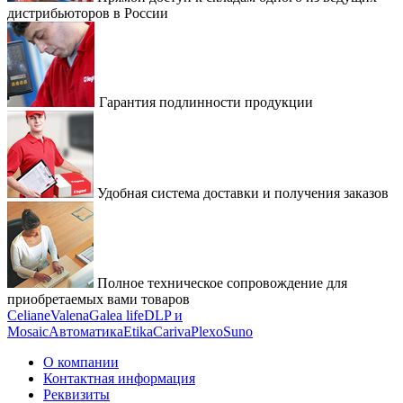
дистрибьюторов в России
Гарантия подлинности продукции
Удобная система доставки и получения заказов
Полное техническое сопровождение для
приобретаемых вами товаров
Celiane
Valena
Galea life
DLP и
Mosaic
Автоматика
Etika
Cariva
Plexo
Suno
О компании
Контактная информация
Реквизиты