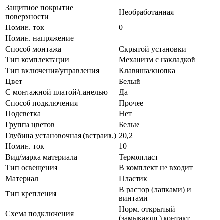
Защитное покрытие
Необработанная
поверхности
Номин. ток
0
Номин. напряжение
Способ монтажа
Скрытой установки
Тип комплектации
Механизм с накладкой
Тип включения/управления
Клавиша/кнопка
Цвет
Белый
С монтажной платой/панелью
Да
Способ подключения
Прочее
Подсветка
Нет
Группа цветов
Белые
Глубина установочная (встраив.)
20,2
Номин. ток
10
Вид/марка материала
Термопласт
Тип освещения
В комплект не входит
Материал
Пластик
В распор (лапками) и
Тип крепления
винтами
Норм. открытый
Схема подключения
(замыкающ.) контакт