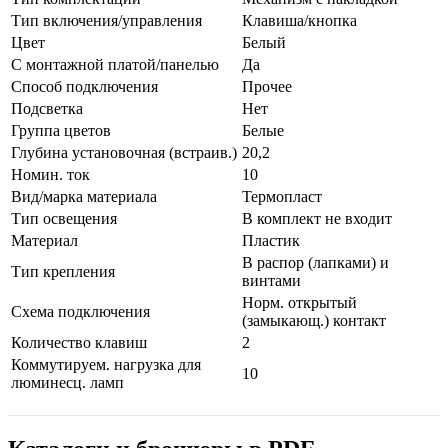
Тип включения/управления
Клавиша/кнопка
Цвет
Белый
С монтажной платой/панелью
Да
Способ подключения
Прочее
Подсветка
Нет
Группа цветов
Белые
Глубина установочная (встраив.)
20,2
Номин. ток
10
Вид/марка материала
Термопласт
Тип освещения
В комплект не входит
Материал
Пластик
В распор (лапками) и
Тип крепления
винтами
Норм. открытый
Схема подключения
(замыкающ.) контакт
Количество клавиш
2
Коммутируем. нагрузка для
10
люминесц. ламп