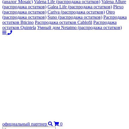
(аналог Mosaic)
Valena Life (распродажа остатков)
Valena Allure
(распродажа остатков)
Galea Life (распродажа остатков)
Plexo
(распродажа остатков)
Cariva (распродажа остатков)
Oteo
(распродажа остатков)
Suno (распродажа остатков)
Распродажа
остатков Bticino
Распродажа остатков Cablofil
Распродажа
остатков Quintela
Умный дом Netatmo (распродажа остатков)
официальный партнер
0