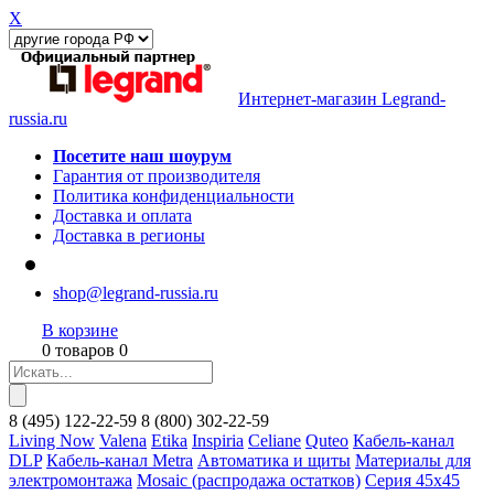
X
Интернет-магазин Legrand-
russia.ru
Посетите наш шоурум
Гарантия от производителя
Политика конфиденциальности
Доставка и оплата
Доставка в регионы
shop@legrand-russia.ru
В корзине
0 товаров 0
8
(495)
122-22-59
8
(800)
302-22-59
Living Now
Valena
Etika
Inspiria
Celiane
Quteo
Кабель-канал
DLP
Кабель-канал Metra
Автоматика и щиты
Материалы для
электромонтажа
Mosaic (распродажа остатков)
Серия 45х45