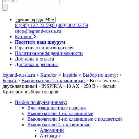
8
(495)
122-22-59;8
(800)
302-22-59
shop@legrand-russia.ru
Каталог
Посетите наш шоурум
Гарантия от производителя
Политика конфиденциальности
Доставка и оплата
Доставка в регионы
legrand-russia.ru
>
Каталог
>
Inspiria
>
Выбор по цвету:
>
Белый
>
Выключатели 2-х клавишные
>
Выключатель
двухклавишный - INSPIRIA - 10 AX - 250 В~ - белый
Критерии выбора товаров:
Выбор по функционалу:
Влагозащищенные изделия
Выключатели 1-но клавишные
Выключатели 1-но клавишные с подсветкой
Выключатели 2-х клавишные
Алюминий
Антрацит