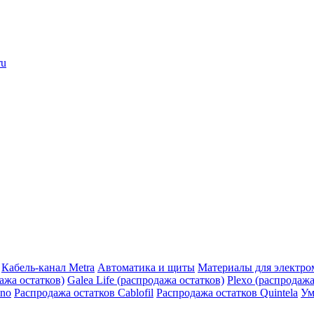
ru
Кабель-канал Metra
Автоматика и щиты
Материалы для электро
дажа остатков)
Galea Life (распродажа остатков)
Plexo (распродажа
ino
Распродажа остатков Cablofil
Распродажа остатков Quintela
Ум