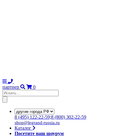
партнер
0
8
(495)
122-22-59;8
(800)
302-22-59
shop@legrand-russia.ru
Каталог
Посетите наш шоурум