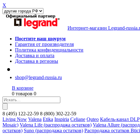
X
Интернет-магазин Legrand-russia.
Посетите наш шоурум
Гарантия от производителя
Политика конфиденциальности
Доставка и оплата
Доставка в регионы
shop@legrand-russia.ru
В корзине
0 товаров 0
8
(495)
122-22-59
8
(800)
302-22-59
Living Now
Valena
Etika
Inspiria
Celiane
Quteo
Кабель-канал DLP
Mosaic)
Valena Life (распродажа остатков)
Valena Allure (распро
остатков)
Suno (распродажа остатков)
Распродажа остатков Btic