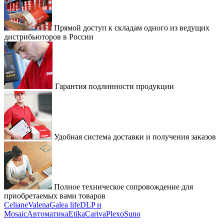
Прямой доступ к складам одного из ведущих
дистрибьюторов в России
Гарантия подлинности продукции
Удобная система доставки и получения заказов
Полное техническое сопровождение для
приобретаемых вами товаров
Celiane
Valena
Galea life
DLP и
Mosaic
Автоматика
Etika
Cariva
Plexo
Suno