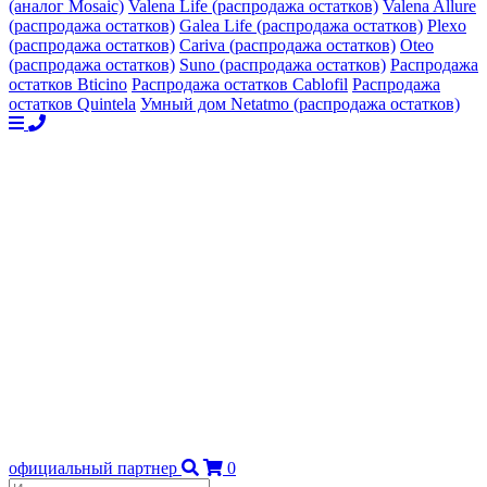
(аналог Mosaic)
Valena Life (распродажа остатков)
Valena Allure
(распродажа остатков)
Galea Life (распродажа остатков)
Plexo
(распродажа остатков)
Cariva (распродажа остатков)
Oteo
(распродажа остатков)
Suno (распродажа остатков)
Распродажа
остатков Bticino
Распродажа остатков Cablofil
Распродажа
остатков Quintela
Умный дом Netatmo (распродажа остатков)
официальный партнер
0