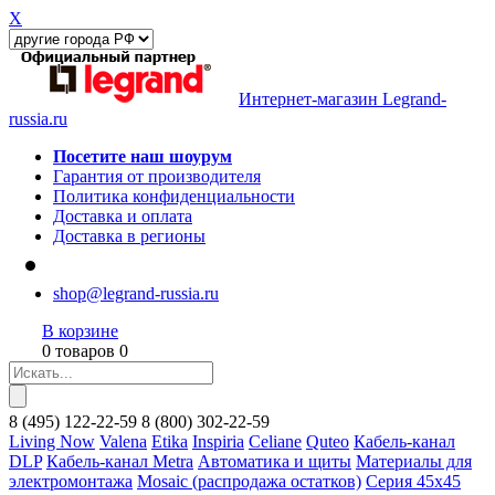
X
Интернет-магазин Legrand-
russia.ru
Посетите наш шоурум
Гарантия от производителя
Политика конфиденциальности
Доставка и оплата
Доставка в регионы
shop@legrand-russia.ru
В корзине
0 товаров 0
8
(495)
122-22-59
8
(800)
302-22-59
Living Now
Valena
Etika
Inspiria
Celiane
Quteo
Кабель-канал
DLP
Кабель-канал Metra
Автоматика и щиты
Материалы для
электромонтажа
Mosaic (распродажа остатков)
Серия 45х45