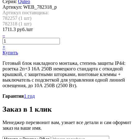
Серия:
Quteo
Артикул:
WEB_782318_p
Артикул поставщика:
782257 (
1
шт)
782318 (
1
шт)
1711.3
руб./шт
–
+
Купить
Готовый блок накладного монтажа, степень защиты IP44:
розетка 2п+З 16А 250В немецкого стандарта с откидной
крышкой, с защитными шторками, винтовые клеммы +
выключатель с подсветкой для управления одной линией
освещения, до 10А 250В (2500 Вт).
Гарантия
1 год
Заказ в 1 клик
Менеджер перезвонит вам, узнает все детали и сам оформит
заказ на ваше имя.