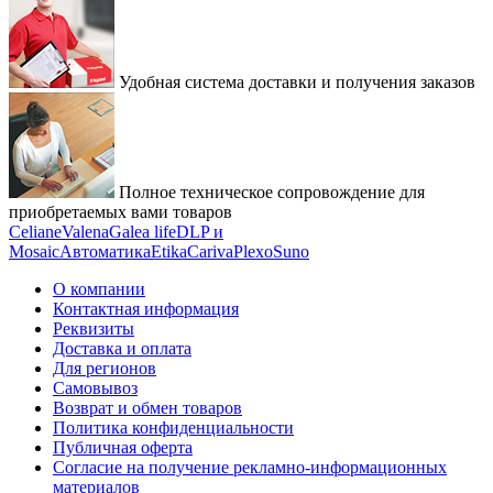
Удобная система доставки и получения заказов
Полное техническое сопровождение для
приобретаемых вами товаров
Celiane
Valena
Galea life
DLP и
Mosaic
Автоматика
Etika
Cariva
Plexo
Suno
О компании
Контактная информация
Реквизиты
Доставка и оплата
Для регионов
Самовывоз
Возврат и обмен товаров
Политика конфиденциальности
Публичная оферта
Согласие на получение рекламно-информационных
материалов