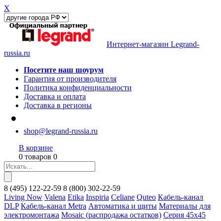
X
Интернет-магазин Legrand-
russia.ru
Посетите наш шоурум
Гарантия от производителя
Политика конфиденциальности
Доставка и оплата
Доставка в регионы
shop@legrand-russia.ru
В корзине
0 товаров 0
8
(495)
122-22-59
8
(800)
302-22-59
Living Now
Valena
Etika
Inspiria
Celiane
Quteo
Кабель-канал
DLP
Кабель-канал Metra
Автоматика и щиты
Материалы для
электромонтажа
Mosaic (распродажа остатков)
Серия 45х45