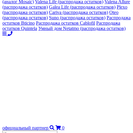
(аналог Mosaic)
Valena Life (распродажа остатков)
Valena Allure
(распродажа остатков)
Galea Life (распродажа остатков)
Plexo
(распродажа остатков)
Cariva (распродажа остатков)
Oteo
(распродажа остатков)
Suno (распродажа остатков)
Распродажа
остатков Bticino
Распродажа остатков Cablofil
Распродажа
остатков Quintela
Умный дом Netatmo (распродажа остатков)
официальный партнер
0