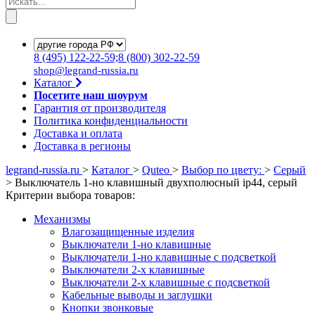
8
(495)
122-22-59;8
(800)
302-22-59
shop@legrand-russia.ru
Каталог
Посетите наш шоурум
Гарантия от производителя
Политика конфиденциальности
Доставка и оплата
Доставка в регионы
legrand-russia.ru
>
Каталог
>
Quteo
>
Выбор по цвету:
>
Серый
>
Выключатель 1-но клавишный двухполюсный ip44, серый
Критерии выбора товаров:
Механизмы
Влагозащищенные изделия
Выключатели 1-но клавишные
Выключатели 1-но клавишные с подсветкой
Выключатели 2-х клавишные
Выключатели 2-х клавишные с подсветкой
Кабельные выводы и заглушки
Кнопки звонковые