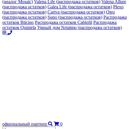
(аналог Mosaic)
Valena Life (распродажа остатков)
Valena Allure
(распродажа остатков)
Galea Life (распродажа остатков)
Plexo
(распродажа остатков)
Cariva (распродажа остатков)
Oteo
(распродажа остатков)
Suno (распродажа остатков)
Распродажа
остатков Bticino
Распродажа остатков Cablofil
Распродажа
остатков Quintela
Умный дом Netatmo (распродажа остатков)
официальный партнер
0