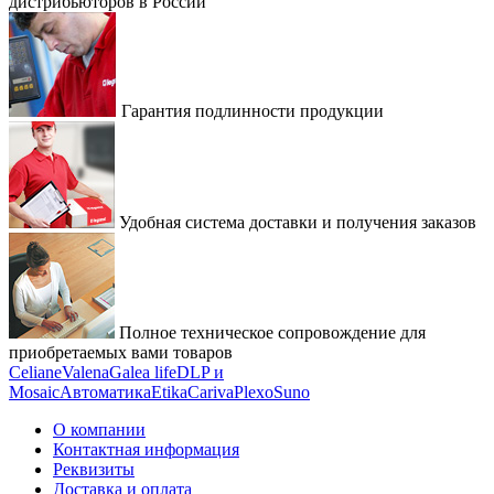
дистрибьюторов в России
Гарантия подлинности продукции
Удобная система доставки и получения заказов
Полное техническое сопровождение для
приобретаемых вами товаров
Celiane
Valena
Galea life
DLP и
Mosaic
Автоматика
Etika
Cariva
Plexo
Suno
О компании
Контактная информация
Реквизиты
Доставка и оплата