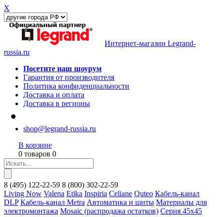
X
Интернет-магазин Legrand-
russia.ru
Посетите наш шоурум
Гарантия от производителя
Политика конфиденциальности
Доставка и оплата
Доставка в регионы
shop@legrand-russia.ru
В корзине
0 товаров 0
8
(495)
122-22-59
8
(800)
302-22-59
Living Now
Valena
Etika
Inspiria
Celiane
Quteo
Кабель-канал
DLP
Кабель-канал Metra
Автоматика и щиты
Материалы для
электромонтажа
Mosaic (распродажа остатков)
Серия 45х45