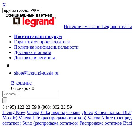
X
Интернет-магазин Legrand-russia.
Посетите наш шоурум
Гарантия от производителя
Политика конфиденциальности
Доставка и оплата
Доставка в регионы
shop@legrand-russia.ru
В корзине
0 товаров 0
8
(495)
122-22-59
8
(800)
302-22-59
Living Now
Valena
Etika
Inspiria
Celiane
Quteo
Кабель-канал DLP
Mosaic)
Valena Life (распродажа остатков)
Valena Allure (распро
остатков)
Suno (распродажа остатков)
Распродажа остатков Btic