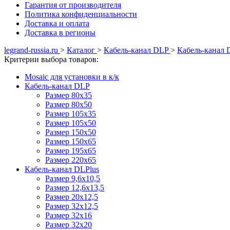
Гарантия от производителя
Политика конфиденциальности
Доставка и оплата
Доставка в регионы
legrand-russia.ru
>
Каталог
>
Кабель-канал DLP
>
Кабель-канал 
Критерии выбора товаров:
Mosaic для установки в к/к
Кабель-канал DLP
Размер 80х35
Размер 80х50
Размер 105х35
Размер 105х50
Размер 150х50
Размер 150х65
Размер 195х65
Размер 220х65
Кабель-канал DLPlus
Размер 9,6х10,5
Размер 12,6х13,5
Размер 20х12,5
Размер 32х12,5
Размер 32х16
Размер 32х20