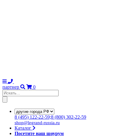
партнер
0
8
(495)
122-22-59;8
(800)
302-22-59
shop@legrand-russia.ru
Каталог
Посетите наш шоурум