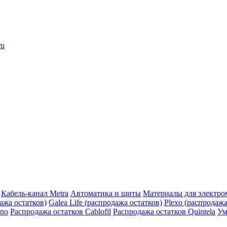
ru
Кабель-канал Metra
Автоматика и щиты
Материалы для электро
дажа остатков)
Galea Life (распродажа остатков)
Plexo (распродажа
ino
Распродажа остатков Cablofil
Распродажа остатков Quintela
Ум