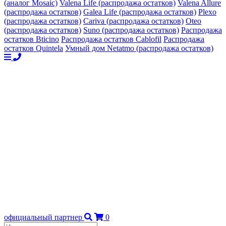
(аналог Mosaic)
Valena Life (распродажа остатков)
Valena Allure
(распродажа остатков)
Galea Life (распродажа остатков)
Plexo
(распродажа остатков)
Cariva (распродажа остатков)
Oteo
(распродажа остатков)
Suno (распродажа остатков)
Распродажа
остатков Bticino
Распродажа остатков Cablofil
Распродажа
остатков Quintela
Умный дом Netatmo (распродажа остатков)
официальный партнер
0