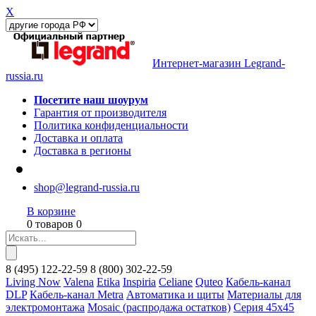
X
Интернет-магазин Legrand-
russia.ru
Посетите наш шоурум
Гарантия от производителя
Политика конфиденциальности
Доставка и оплата
Доставка в регионы
shop@legrand-russia.ru
В корзине
0 товаров 0
8
(495)
122-22-59
8
(800)
302-22-59
Living Now
Valena
Etika
Inspiria
Celiane
Quteo
Кабель-канал
DLP
Кабель-канал Metra
Автоматика и щиты
Материалы для
электромонтажа
Mosaic (распродажа остатков)
Серия 45х45