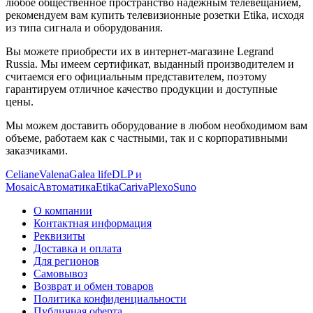
любое общественное пространство надежным телевещанием,
рекомендуем вам купить телевизионные розетки Etika, исходя
из типа сигнала и оборудования.
Вы можете приобрести их в интернет-магазине Legrand
Russia. Мы имеем сертификат, выданный производителем и
считаемся его официальным представителем, поэтому
гарантируем отличное качество продукции и доступные
цены.
Мы можем доставить оборудование в любом необходимом вам
объеме, работаем как с частными, так и с корпоративными
заказчиками.
Celiane
Valena
Galea life
DLP и
Mosaic
Автоматика
Etika
Cariva
Plexo
Suno
О компании
Контактная информация
Реквизиты
Доставка и оплата
Для регионов
Самовывоз
Возврат и обмен товаров
Политика конфиденциальности
Публичная оферта