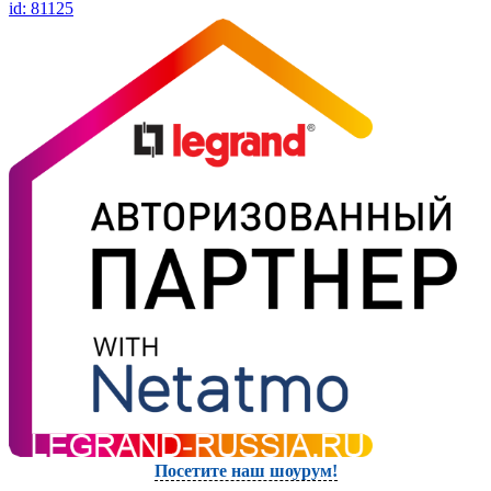
id: 81125
Посетите наш шоурум!