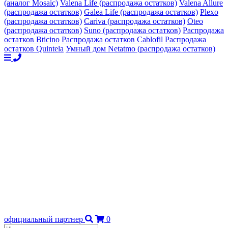
(аналог Mosaic)
Valena Life (распродажа остатков)
Valena Allure
(распродажа остатков)
Galea Life (распродажа остатков)
Plexo
(распродажа остатков)
Cariva (распродажа остатков)
Oteo
(распродажа остатков)
Suno (распродажа остатков)
Распродажа
остатков Bticino
Распродажа остатков Cablofil
Распродажа
остатков Quintela
Умный дом Netatmo (распродажа остатков)
официальный партнер
0