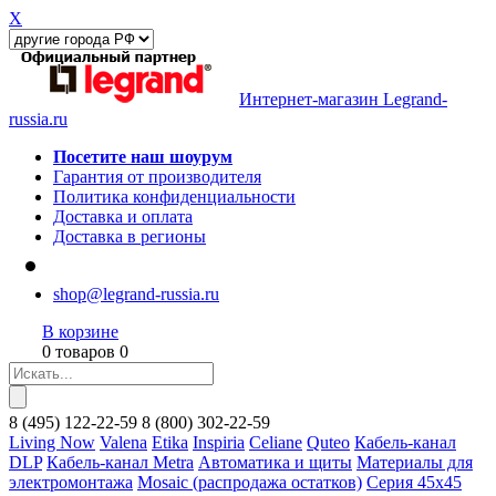
X
Интернет-магазин Legrand-
russia.ru
Посетите наш шоурум
Гарантия от производителя
Политика конфиденциальности
Доставка и оплата
Доставка в регионы
shop@legrand-russia.ru
В корзине
0 товаров 0
8
(495)
122-22-59
8
(800)
302-22-59
Living Now
Valena
Etika
Inspiria
Celiane
Quteo
Кабель-канал
DLP
Кабель-канал Metra
Автоматика и щиты
Материалы для
электромонтажа
Mosaic (распродажа остатков)
Серия 45х45