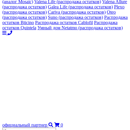
(аналог Mosaic)
Valena Life (распродажа остатков)
Valena Allure
(распродажа остатков)
Galea Life (распродажа остатков)
Plexo
(распродажа остатков)
Cariva (распродажа остатков)
Oteo
(распродажа остатков)
Suno (распродажа остатков)
Распродажа
остатков Bticino
Распродажа остатков Cablofil
Распродажа
остатков Quintela
Умный дом Netatmo (распродажа остатков)
официальный партнер
0