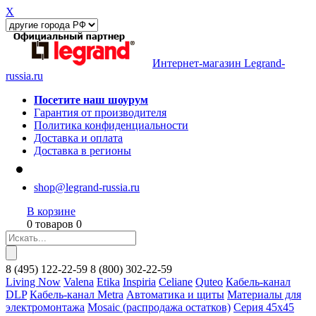
X
Интернет-магазин Legrand-
russia.ru
Посетите наш шоурум
Гарантия от производителя
Политика конфиденциальности
Доставка и оплата
Доставка в регионы
shop@legrand-russia.ru
В корзине
0 товаров 0
8
(495)
122-22-59
8
(800)
302-22-59
Living Now
Valena
Etika
Inspiria
Celiane
Quteo
Кабель-канал
DLP
Кабель-канал Metra
Автоматика и щиты
Материалы для
электромонтажа
Mosaic (распродажа остатков)
Серия 45х45