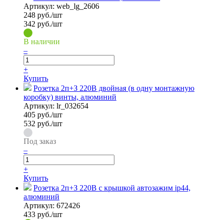
Артикул:
web_lg_2606
248
руб./шт
342 руб./шт
В наличии
–
+
Купить
Розетка 2п+З 220В двойная (в одну монтажную
коробку) винты, алюминий
Артикул:
lr_032654
405
руб./шт
532 руб./шт
Под заказ
–
+
Купить
Розетка 2п+З 220В с крышкой автозажим ip44,
алюминий
Артикул:
672426
433
руб./шт