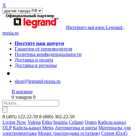
X
Интернет-магазин Legrand-
russia.ru
Посетите наш шоурум
Гарантия от производителя
Политика конфиденциальности
Доставка и оплата
Доставка в регионы
shop@legrand-russia.ru
В корзине
0 товаров 0
8
(495)
122-22-59
8
(800)
302-22-59
Living Now
Valena
Etika
Inspiria
Celiane
Quteo
Кабель-канал
DLP
Кабель-канал Metra
Автоматика и щиты
Материалы для
электромонтажа
Mosaic (распродажа остатков)
Серия 45х45