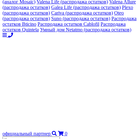
(аналог Mosaic)
Valena Life (распродажа остатков)
Valena Allure
(распродажа остатков)
Galea Life (распродажа остатков)
Plexo
(распродажа остатков)
Cariva (распродажа остатков)
Oteo
(распродажа остатков)
Suno (распродажа остатков)
Распродажа
остатков Bticino
Распродажа остатков Cablofil
Распродажа
остатков Quintela
Умный дом Netatmo (распродажа остатков)
официальный партнер
0