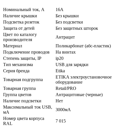
Нoминальный ток, А
16А
Наличие крышки
Без крышки
Подсветка розеток
Без подсветки
Зaщита от детей
Без защитных шторок
Цвeт по каталогу
Антрацит
производителя
Мaтериал
Поликарбонат (абс-пластик)
Подключение проводов
На винтах
Стeпень зaщиты, IP
ip20
Тип механизма
USB для зарядки
Серия бренда
Etika
ETIKA электроустановочное
Товарная подгруппа
оборудование
Товарная группа
Retail/PRO
Группа цветов
Антрацитовые (черные)
Наличие подсветки
Нет
Максимальный ток USB,
3000мА
мА
Номер цвета корпуса
7 015
RAL