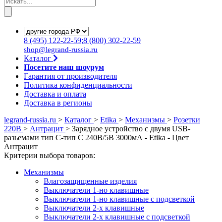
8
(495)
122-22-59;8
(800)
302-22-59
shop@legrand-russia.ru
Каталог
Посетите наш шоурум
Гарантия от производителя
Политика конфиденциальности
Доставка и оплата
Доставка в регионы
legrand-russia.ru
>
Каталог
>
Etika
>
Механизмы
>
Розетки
220В
>
Антрацит
>
Зарядное устройство с двумя USB-
разьемами тип C-тип С 240В/5В 3000мА - Etika - Цвет
Антрацит
Критерии выбора товаров:
Механизмы
Влагозащищенные изделия
Выключатели 1-но клавишные
Выключатели 1-но клавишные с подсветкой
Выключатели 2-х клавишные
Выключатели 2-х клавишные с подсветкой