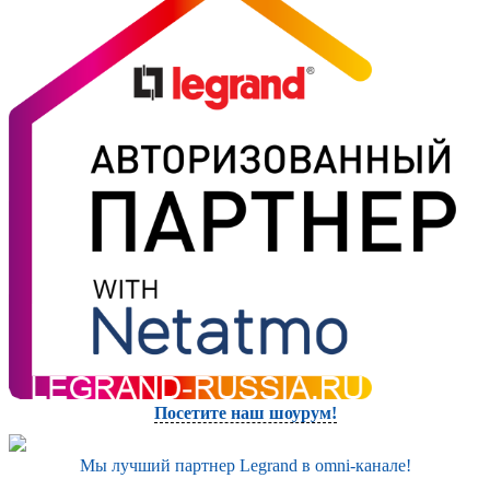
Посетите наш шоурум!
Мы лучший партнер Legrand в omni-канале!