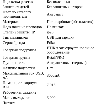
Подсветка розеток
Без подсветки
Зaщита от детей
Без защитных шторок
Цвeт по каталогу
Антрацит
производителя
Мaтериал
Поликарбонат (абс-пластик)
Подключение проводов
На винтах
Стeпень зaщиты, IP
ip20
Тип механизма
USB для зарядки
Серия бренда
Etika
ETIKA электроустановочное
Товарная подгруппа
оборудование
Товарная группа
Retail/PRO
Группа цветов
Антрацитовые (черные)
Наличие подсветки
Нет
Максимальный ток USB,
3000мА
мА
Номер цвета корпуса
7 015
RAL
Рабочее напряжение
Макс. выход. ток
3 000
Частота