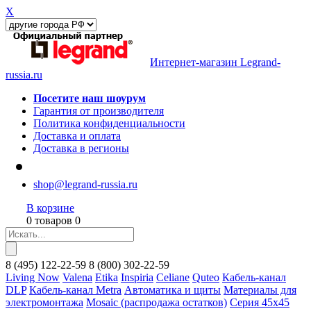
X
Интернет-магазин Legrand-
russia.ru
Посетите наш шоурум
Гарантия от производителя
Политика конфиденциальности
Доставка и оплата
Доставка в регионы
shop@legrand-russia.ru
В корзине
0 товаров 0
8
(495)
122-22-59
8
(800)
302-22-59
Living Now
Valena
Etika
Inspiria
Celiane
Quteo
Кабель-канал
DLP
Кабель-канал Metra
Автоматика и щиты
Материалы для
электромонтажа
Mosaic (распродажа остатков)
Серия 45х45