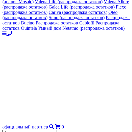
(аналог Mosaic)
Valena Life (распродажа остатков)
Valena Allure
(распродажа остатков)
Galea Life (распродажа остатков)
Plexo
(распродажа остатков)
Cariva (распродажа остатков)
Oteo
(распродажа остатков)
Suno (распродажа остатков)
Распродажа
остатков Bticino
Распродажа остатков Cablofil
Распродажа
остатков Quintela
Умный дом Netatmo (распродажа остатков)
официальный партнер
0