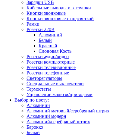
Зарядки USB
Кабельные выводы и заглушки
Кнопки звонковые
Кнопки звонковые с подсветкой
Рамки
Розетки 220В
Алюминий
Белый
Красный
Слоновая Кость
Розетки аудио/видео
Розетки компьютерные
Розетки телевизионные
Розетки телефонные
Светорегуляторы
Специальные выключатели
Термостаты
Управление жалюзи/приводами
Выбор по цвету:
Алюминий
Алюминий матовый/серебряный штрих
Алюминий модерн
Алюминий/серебряный штрих
Барокко
Белый