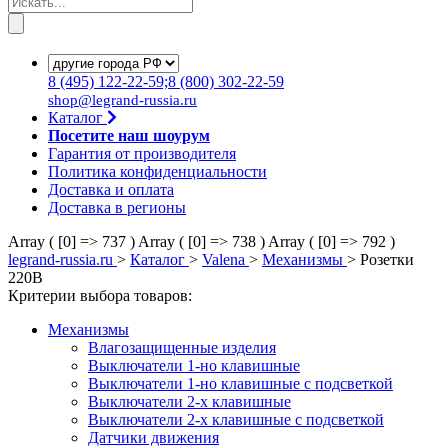
8
(495)
122-22-59;8
(800)
302-22-59
shop@legrand-russia.ru
Каталог
Посетите наш шоурум
Гарантия от производителя
Политика конфиденциальности
Доставка и оплата
Доставка в регионы
Array ( [0] => 737 )
Array ( [0] => 738 )
Array ( [0] => 792 )
legrand-russia.ru
>
Каталог
>
Valena
>
Механизмы
>
Розетки
220В
Критерии выбора товаров:
Механизмы
Влагозащищенные изделия
Выключатели 1-но клавишные
Выключатели 1-но клавишные с подсветкой
Выключатели 2-х клавишные
Выключатели 2-х клавишные с подсветкой
Датчики движения