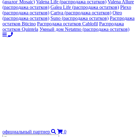
(аналог Mosaic)
Valena Life (распродажа остатков)
Valena Allure
(распродажа остатков)
Galea Life (распродажа остатков)
Plexo
(распродажа остатков)
Cariva (распродажа остатков)
Oteo
(распродажа остатков)
Suno (распродажа остатков)
Распродажа
остатков Bticino
Распродажа остатков Cablofil
Распродажа
остатков Quintela
Умный дом Netatmo (распродажа остатков)
официальный партнер
0