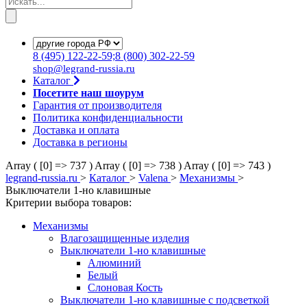
8
(495)
122-22-59;8
(800)
302-22-59
shop@legrand-russia.ru
Каталог
Посетите наш шоурум
Гарантия от производителя
Политика конфиденциальности
Доставка и оплата
Доставка в регионы
Array ( [0] => 737 )
Array ( [0] => 738 )
Array ( [0] => 743 )
legrand-russia.ru
>
Каталог
>
Valena
>
Механизмы
>
Выключатели 1-но клавишные
Критерии выбора товаров:
Механизмы
Влагозащищенные изделия
Выключатели 1-но клавишные
Алюминий
Белый
Слоновая Кость
Выключатели 1-но клавишные с подсветкой