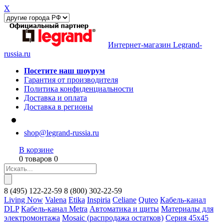
X
Интернет-магазин Legrand-
russia.ru
Посетите наш шоурум
Гарантия от производителя
Политика конфиденциальности
Доставка и оплата
Доставка в регионы
shop@legrand-russia.ru
В корзине
0 товаров 0
8
(495)
122-22-59
8
(800)
302-22-59
Living Now
Valena
Etika
Inspiria
Celiane
Quteo
Кабель-канал
DLP
Кабель-канал Metra
Автоматика и щиты
Материалы для
электромонтажа
Mosaic (распродажа остатков)
Серия 45х45