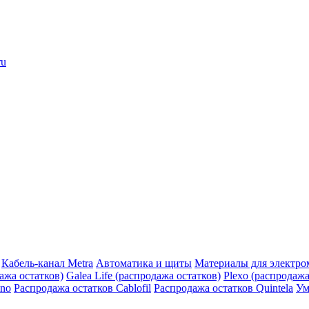
ru
Кабель-канал Metra
Автоматика и щиты
Материалы для электро
дажа остатков)
Galea Life (распродажа остатков)
Plexo (распродажа
ino
Распродажа остатков Cablofil
Распродажа остатков Quintela
Ум