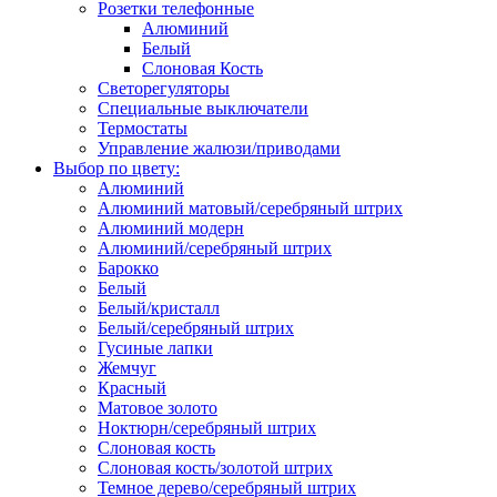
Розетки телефонные
Алюминий
Белый
Слоновая Кость
Светорегуляторы
Специальные выключатели
Термостаты
Управление жалюзи/приводами
Выбор по цвету:
Алюминий
Алюминий матовый/серебряный штрих
Алюминий модерн
Алюминий/серебряный штрих
Барокко
Белый
Белый/кристалл
Белый/серебряный штрих
Гусиные лапки
Жемчуг
Красный
Матовое золото
Ноктюрн/серебряный штрих
Слоновая кость
Слоновая кость/золотой штрих
Темное дерево/серебряный штрих