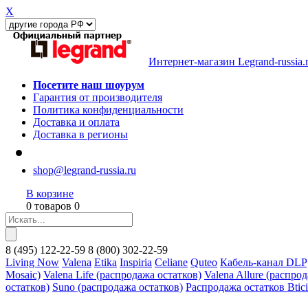
X
Интернет-магазин Legrand-russia.
Посетите наш шоурум
Гарантия от производителя
Политика конфиденциальности
Доставка и оплата
Доставка в регионы
shop@legrand-russia.ru
В корзине
0 товаров 0
8
(495)
122-22-59
8
(800)
302-22-59
Living Now
Valena
Etika
Inspiria
Celiane
Quteo
Кабель-канал DLP
Mosaic)
Valena Life (распродажа остатков)
Valena Allure (распро
остатков)
Suno (распродажа остатков)
Распродажа остатков Btic