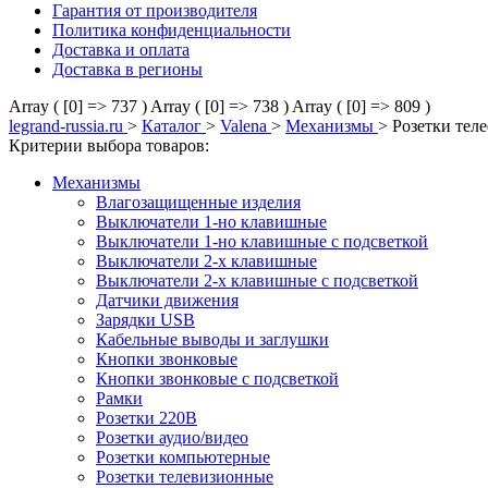
Гарантия от производителя
Политика конфиденциальности
Доставка и оплата
Доставка в регионы
Array ( [0] => 737 )
Array ( [0] => 738 )
Array ( [0] => 809 )
legrand-russia.ru
>
Каталог
>
Valena
>
Механизмы
>
Розетки тел
Критерии выбора товаров:
Механизмы
Влагозащищенные изделия
Выключатели 1-но клавишные
Выключатели 1-но клавишные с подсветкой
Выключатели 2-х клавишные
Выключатели 2-х клавишные с подсветкой
Датчики движения
Зарядки USB
Кабельные выводы и заглушки
Кнопки звонковые
Кнопки звонковые с подсветкой
Рамки
Розетки 220В
Розетки аудио/видео
Розетки компьютерные
Розетки телевизионные