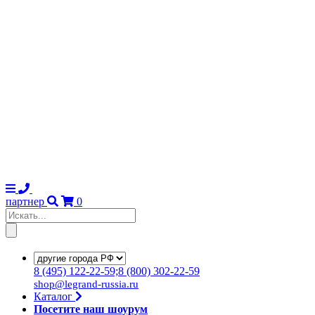
партнер
0
8
(495)
122-22-59;8
(800)
302-22-59
shop@legrand-russia.ru
Каталог
Посетите наш шоурум