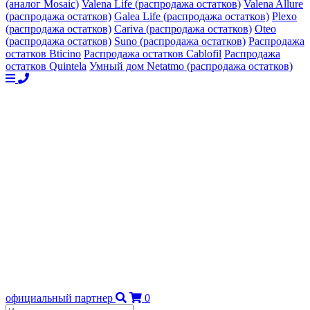
(аналог Mosaic)
Valena Life (распродажа остатков)
Valena Allure
(распродажа остатков)
Galea Life (распродажа остатков)
Plexo
(распродажа остатков)
Cariva (распродажа остатков)
Oteo
(распродажа остатков)
Suno (распродажа остатков)
Распродажа
остатков Bticino
Распродажа остатков Cablofil
Распродажа
остатков Quintela
Умный дом Netatmo (распродажа остатков)
официальный партнер
0