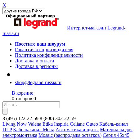
X
Интернет-магазин Legrand-
russia.ru
Посетите наш шоурум
Гарантия от производителя
Политика конфиденциальности
Доставка и оплата
Доставка в регионы
shop@legrand-russia.ru
В корзине
0 товаров 0
8
(495)
122-22-59
8
(800)
302-22-59
Living Now
Valena
Etika
Inspiria
Celiane
Quteo
Кабель-канал
DLP
Кабель-канал Metra
Автоматика и щиты
Материалы для
электромонтажа
Mosaic (распродажа остатков)
Серия 45х45