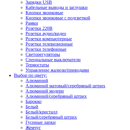
Зарядки USB
Кабельные выводы и заглушки
Кнопки звонковые
Кнопки звонковые с подсветкой
Рамки
Розетки 220В
Розетки аудио/видео
Розетки компьютерные
Розетки телевизионные
Розетки телефонные
Светорегуляторы
Специальные выключатели
Термостаты
Управление жалюзи/приводами
Выбор по цвету:
Алюминий
Алюминий матовый/серебряный штрих
Алюминий модерн
Алюминий/серебряный штрих
Барокко
Белый
Белый/кристалл
Белый/серебряный штрих
Гусиные лапки
Жемчуг