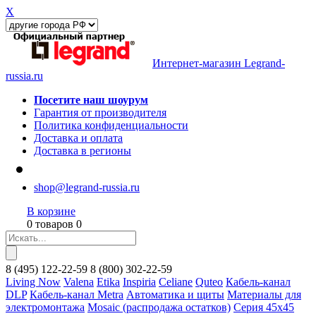
X
Интернет-магазин Legrand-
russia.ru
Посетите наш шоурум
Гарантия от производителя
Политика конфиденциальности
Доставка и оплата
Доставка в регионы
shop@legrand-russia.ru
В корзине
0 товаров 0
8
(495)
122-22-59
8
(800)
302-22-59
Living Now
Valena
Etika
Inspiria
Celiane
Quteo
Кабель-канал
DLP
Кабель-канал Metra
Автоматика и щиты
Материалы для
электромонтажа
Mosaic (распродажа остатков)
Серия 45х45