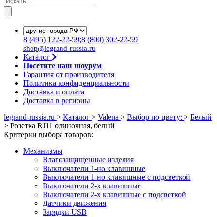
8
(495)
122-22-59;8
(800)
302-22-59
shop@legrand-russia.ru
Каталог
Посетите наш шоурум
Гарантия от производителя
Политика конфиденциальности
Доставка и оплата
Доставка в регионы
legrand-russia.ru
>
Каталог
>
Valena
>
Выбор по цвету:
>
Белый
>
Розетка RJ11 одиночная, белый
Критерии выбора товаров:
Механизмы
Влагозащищенные изделия
Выключатели 1-но клавишные
Выключатели 1-но клавишные с подсветкой
Выключатели 2-х клавишные
Выключатели 2-х клавишные с подсветкой
Датчики движения
Зарядки USB