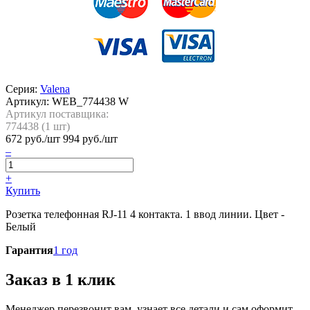
Серия:
Valena
Артикул:
WEB_774438 W
Артикул поставщика:
774438 (
1
шт)
672
руб./шт
994 руб./шт
–
+
Купить
Розетка телефонная RJ-11 4 контакта. 1 ввод линии. Цвет -
Белый
Гарантия
1 год
Заказ в 1 клик
Менеджер перезвонит вам, узнает все детали и сам оформит