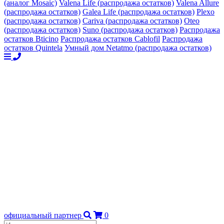
(аналог Mosaic)
Valena Life (распродажа остатков)
Valena Allure
(распродажа остатков)
Galea Life (распродажа остатков)
Plexo
(распродажа остатков)
Cariva (распродажа остатков)
Oteo
(распродажа остатков)
Suno (распродажа остатков)
Распродажа
остатков Bticino
Распродажа остатков Cablofil
Распродажа
остатков Quintela
Умный дом Netatmo (распродажа остатков)
официальный партнер
0