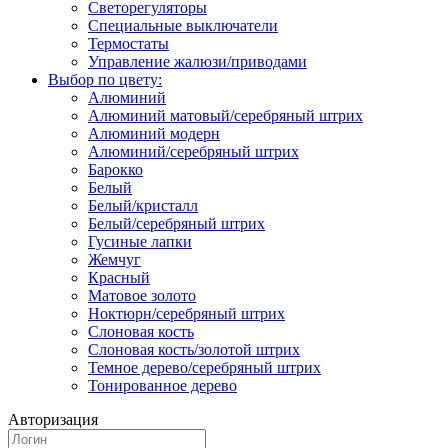
Светорегуляторы
Специальные выключатели
Термостаты
Управление жалюзи/приводами
Выбор по цвету:
Алюминий
Алюминий матовый/серебряный штрих
Алюминий модерн
Алюминий/серебряный штрих
Барокко
Белый
Белый/кристалл
Белый/серебряный штрих
Гусиные лапки
Жемчуг
Красный
Матовое золото
Ноктюрн/серебряный штрих
Слоновая кость
Слоновая кость/золотой штрих
Темное дерево/серебряный штрих
Тонированное дерево
Авторизация