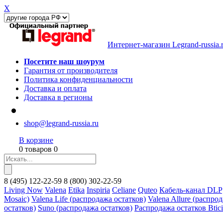
X
Интернет-магазин Legrand-russia.
Посетите наш шоурум
Гарантия от производителя
Политика конфиденциальности
Доставка и оплата
Доставка в регионы
shop@legrand-russia.ru
В корзине
0 товаров 0
8
(495)
122-22-59
8
(800)
302-22-59
Living Now
Valena
Etika
Inspiria
Celiane
Quteo
Кабель-канал DLP
Mosaic)
Valena Life (распродажа остатков)
Valena Allure (распро
остатков)
Suno (распродажа остатков)
Распродажа остатков Btic