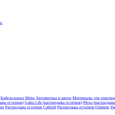
ru
Кабель-канал Metra
Автоматика и щиты
Материалы для электро
дажа остатков)
Galea Life (распродажа остатков)
Plexo (распродажа
ino
Распродажа остатков Cablofil
Распродажа остатков Quintela
Ум