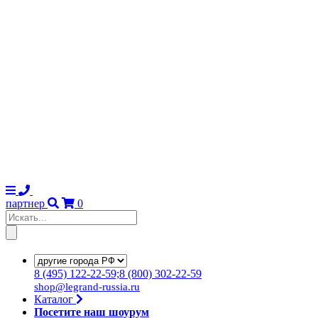
партнер
0
8
(495)
122-22-59;8
(800)
302-22-59
shop@legrand-russia.ru
Каталог
Посетите наш шоурум