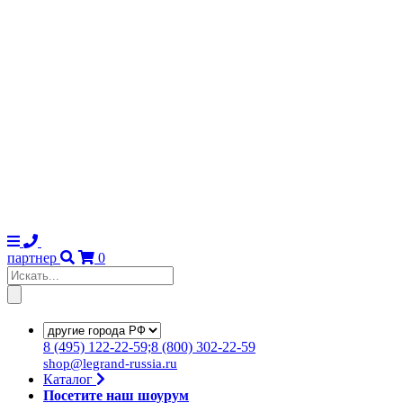
партнер
0
8
(495)
122-22-59;8
(800)
302-22-59
shop@legrand-russia.ru
Каталог
Посетите наш шоурум