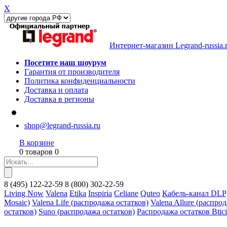
X
Интернет-магазин Legrand-russia.
Посетите наш шоурум
Гарантия от производителя
Политика конфиденциальности
Доставка и оплата
Доставка в регионы
shop@legrand-russia.ru
В корзине
0 товаров 0
8
(495)
122-22-59
8
(800)
302-22-59
Living Now
Valena
Etika
Inspiria
Celiane
Quteo
Кабель-канал DLP
Mosaic)
Valena Life (распродажа остатков)
Valena Allure (распро
остатков)
Suno (распродажа остатков)
Распродажа остатков Btic