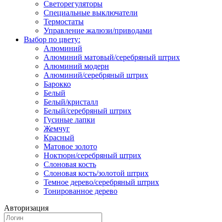
Светорегуляторы
Специальные выключатели
Термостаты
Управление жалюзи/приводами
Выбор по цвету:
Алюминий
Алюминий матовый/серебряный штрих
Алюминий модерн
Алюминий/серебряный штрих
Барокко
Белый
Белый/кристалл
Белый/серебряный штрих
Гусиные лапки
Жемчуг
Красный
Матовое золото
Ноктюрн/серебряный штрих
Слоновая кость
Слоновая кость/золотой штрих
Темное дерево/серебряный штрих
Тонированное дерево
Авторизация