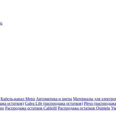
ru
Кабель-канал Metra
Автоматика и щиты
Материалы для электро
дажа остатков)
Galea Life (распродажа остатков)
Plexo (распродажа
ino
Распродажа остатков Cablofil
Распродажа остатков Quintela
Ум