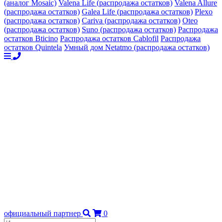
(аналог Mosaic)
Valena Life (распродажа остатков)
Valena Allure
(распродажа остатков)
Galea Life (распродажа остатков)
Plexo
(распродажа остатков)
Cariva (распродажа остатков)
Oteo
(распродажа остатков)
Suno (распродажа остатков)
Распродажа
остатков Bticino
Распродажа остатков Cablofil
Распродажа
остатков Quintela
Умный дом Netatmo (распродажа остатков)
официальный партнер
0