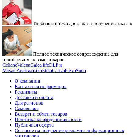
Удобная система доставки и получения заказов
Полное техническое сопровождение для
приобретаемых вами товаров
Celiane
Valena
Galea life
DLP и
Mosaic
Автоматика
Etika
Cariva
Plexo
Suno
О компании
Контактная информация
Реквизиты
Доставка и оплата
Для регионов
Самовывоз
Возврат и обмен товаров
Политика конфиденциальности
Публичная оферта
Согласие на получение рекламно-информационных
материалов