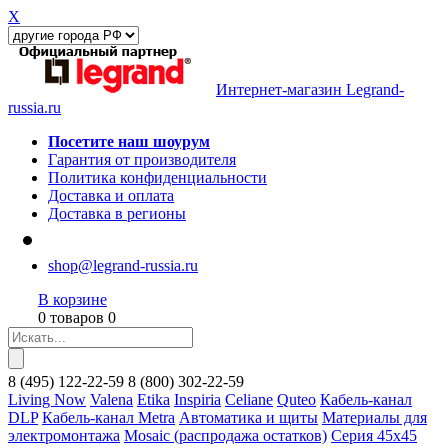
X
Интернет-магазин Legrand-
russia.ru
Посетите наш шоурум
Гарантия от производителя
Политика конфиденциальности
Доставка и оплата
Доставка в регионы
shop@legrand-russia.ru
В корзине
0 товаров 0
8
(495)
122-22-59
8
(800)
302-22-59
Living Now
Valena
Etika
Inspiria
Celiane
Quteo
Кабель-канал
DLP
Кабель-канал Metra
Автоматика и щиты
Материалы для
электромонтажа
Mosaic (распродажа остатков)
Серия 45х45