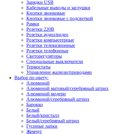
Зарядки USB
Кабельные выводы и заглушки
Кнопки звонковые
Кнопки звонковые с подсветкой
Рамки
Розетки 220В
Розетки аудио/видео
Розетки компьютерные
Розетки телевизионные
Розетки телефонные
Светорегуляторы
Специальные выключатели
Термостаты
Управление жалюзи/приводами
Выбор по цвету:
Алюминий
Алюминий матовый/серебряный штрих
Алюминий модерн
Алюминий/серебряный штрих
Барокко
Белый
Белый/кристалл
Белый/серебряный штрих
Гусиные лапки
Жемчуг