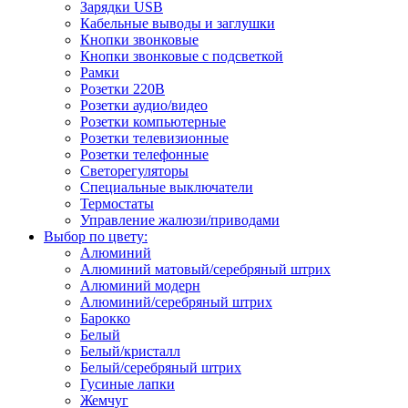
Зарядки USB
Кабельные выводы и заглушки
Кнопки звонковые
Кнопки звонковые с подсветкой
Рамки
Розетки 220В
Розетки аудио/видео
Розетки компьютерные
Розетки телевизионные
Розетки телефонные
Светорегуляторы
Специальные выключатели
Термостаты
Управление жалюзи/приводами
Выбор по цвету:
Алюминий
Алюминий матовый/серебряный штрих
Алюминий модерн
Алюминий/серебряный штрих
Барокко
Белый
Белый/кристалл
Белый/серебряный штрих
Гусиные лапки
Жемчуг