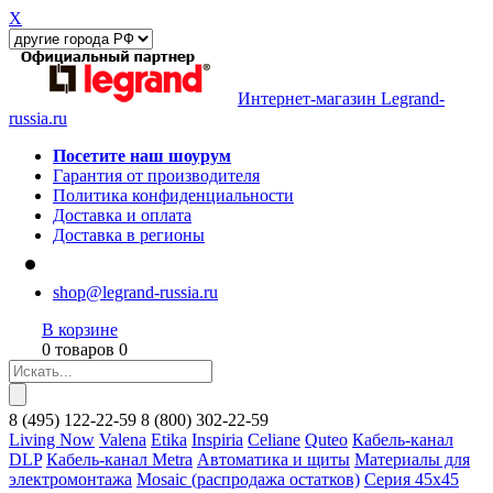
X
Интернет-магазин Legrand-
russia.ru
Посетите наш шоурум
Гарантия от производителя
Политика конфиденциальности
Доставка и оплата
Доставка в регионы
shop@legrand-russia.ru
В корзине
0 товаров 0
8
(495)
122-22-59
8
(800)
302-22-59
Living Now
Valena
Etika
Inspiria
Celiane
Quteo
Кабель-канал
DLP
Кабель-канал Metra
Автоматика и щиты
Материалы для
электромонтажа
Mosaic (распродажа остатков)
Серия 45х45