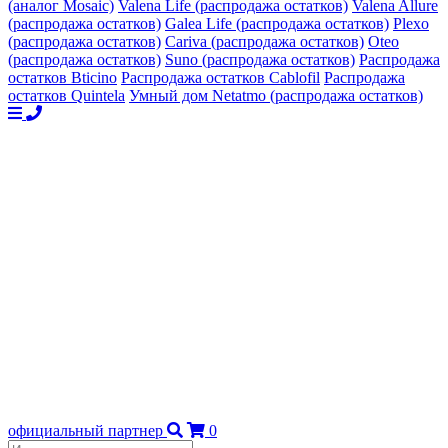
(аналог Mosaic)
Valena Life (распродажа остатков)
Valena Allure
(распродажа остатков)
Galea Life (распродажа остатков)
Plexo
(распродажа остатков)
Cariva (распродажа остатков)
Oteo
(распродажа остатков)
Suno (распродажа остатков)
Распродажа
остатков Bticino
Распродажа остатков Cablofil
Распродажа
остатков Quintela
Умный дом Netatmo (распродажа остатков)
официальный партнер
0