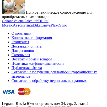
Полное техническое сопровождение для
приобретаемых вами товаров
Celiane
Valena
Galea life
DLP и
Mosaic
Автоматика
Etika
Cariva
Plexo
Suno
О компании
Контактная информация
Реквизиты
Доставка и оплата
Для регионов
Самовывоз
Возврат и обмен товаров
Политика конфиденциальности
Публичная оферта
Согласие на получение рекламно-информационных
материалов
Согласие на обработку персональных данных
Legrand-Russia
Южнопортовая, дом 34, стр. 2, этаж 2