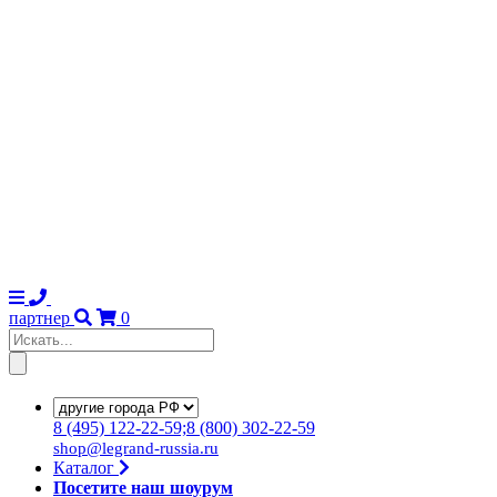
партнер
0
8
(495)
122-22-59;8
(800)
302-22-59
shop@legrand-russia.ru
Каталог
Посетите наш шоурум