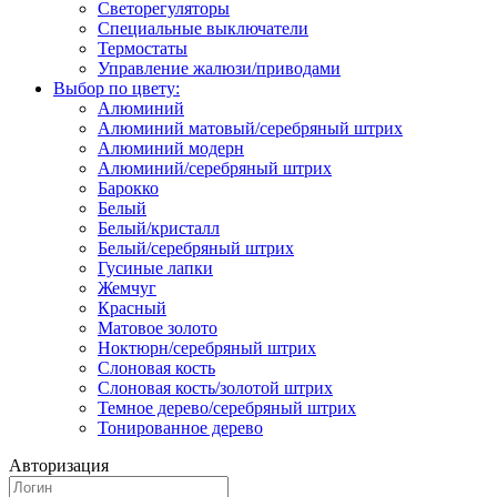
Светорегуляторы
Специальные выключатели
Термостаты
Управление жалюзи/приводами
Выбор по цвету:
Алюминий
Алюминий матовый/серебряный штрих
Алюминий модерн
Алюминий/серебряный штрих
Барокко
Белый
Белый/кристалл
Белый/серебряный штрих
Гусиные лапки
Жемчуг
Красный
Матовое золото
Ноктюрн/серебряный штрих
Слоновая кость
Слоновая кость/золотой штрих
Темное дерево/серебряный штрих
Тонированное дерево
Авторизация