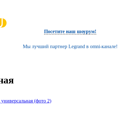
Посетите наш шоурум!
Мы лучший партнер Legrand в omni-канале!
ная