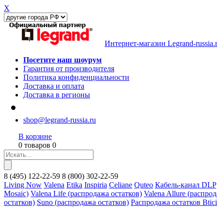
X
Интернет-магазин Legrand-russia.
Посетите наш шоурум
Гарантия от производителя
Политика конфиденциальности
Доставка и оплата
Доставка в регионы
shop@legrand-russia.ru
В корзине
0 товаров 0
8
(495)
122-22-59
8
(800)
302-22-59
Living Now
Valena
Etika
Inspiria
Celiane
Quteo
Кабель-канал DLP
Mosaic)
Valena Life (распродажа остатков)
Valena Allure (распро
остатков)
Suno (распродажа остатков)
Распродажа остатков Btic