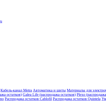
ru
Кабель-канал Metra
Автоматика и щиты
Материалы для электро
дажа остатков)
Galea Life (распродажа остатков)
Plexo (распродажа
ino
Распродажа остатков Cablofil
Распродажа остатков Quintela
Ум