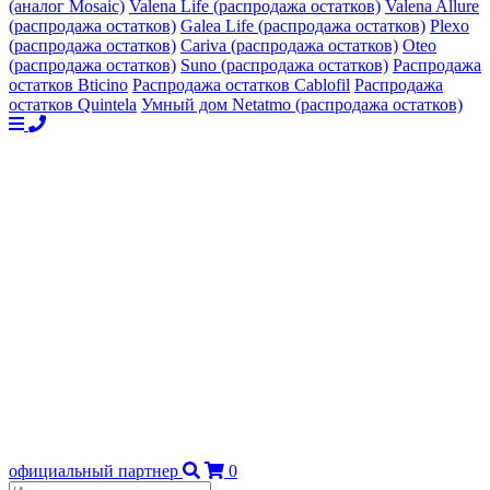
(аналог Mosaic)
Valena Life (распродажа остатков)
Valena Allure
(распродажа остатков)
Galea Life (распродажа остатков)
Plexo
(распродажа остатков)
Cariva (распродажа остатков)
Oteo
(распродажа остатков)
Suno (распродажа остатков)
Распродажа
остатков Bticino
Распродажа остатков Cablofil
Распродажа
остатков Quintela
Умный дом Netatmo (распродажа остатков)
официальный партнер
0