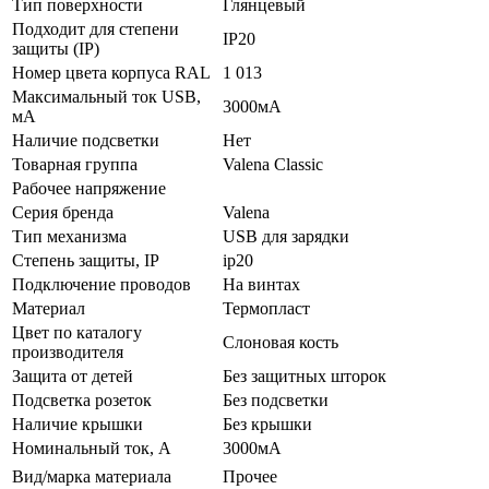
Тип поверхности
Глянцевый
Подходит для степени
IP20
защиты (IP)
Номер цвета корпуса RAL
1 013
Максимальный ток USB,
3000мА
мА
Наличие подсветки
Нет
Товарная группа
Valena Classic
Рабочее напряжение
Серия бренда
Valena
Тип механизма
USB для зарядки
Стeпень зaщиты, IP
ip20
Подключение проводов
На винтах
Мaтериал
Термопласт
Цвeт по каталогу
Слоновая кость
производителя
Зaщита от детей
Без защитных шторок
Подсветка розеток
Без подсветки
Наличие крышки
Без крышки
Нoминальный ток, А
3000мА
Вид/марка материала
Прочее