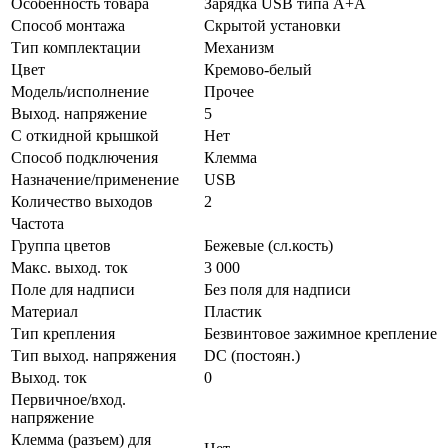
Особенность товара
Зарядка USB типа А+А
Способ монтажа
Скрытой установки
Тип комплектации
Механизм
Цвет
Кремово-белый
Модель/исполнение
Прочее
Выход. напряжение
5
С откидной крышкой
Нет
Способ подключения
Клемма
Назначение/применение
USB
Количество выходов
2
Частота
Группа цветов
Бежевые (сл.кость)
Макс. выход. ток
3 000
Поле для надписи
Без поля для надписи
Материал
Пластик
Тип крепления
Безвинтовое зажимное крепление
Тип выход. напряжения
DC (постоян.)
Выход. ток
0
Первичное/вход.
напряжение
Клемма (разъем) для