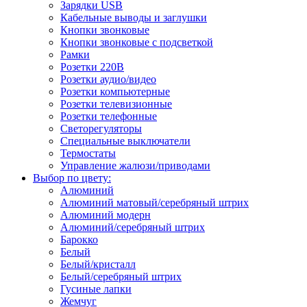
Зарядки USB
Кабельные выводы и заглушки
Кнопки звонковые
Кнопки звонковые с подсветкой
Рамки
Розетки 220В
Розетки аудио/видео
Розетки компьютерные
Розетки телевизионные
Розетки телефонные
Светорегуляторы
Специальные выключатели
Термостаты
Управление жалюзи/приводами
Выбор по цвету:
Алюминий
Алюминий матовый/серебряный штрих
Алюминий модерн
Алюминий/серебряный штрих
Барокко
Белый
Белый/кристалл
Белый/серебряный штрих
Гусиные лапки
Жемчуг