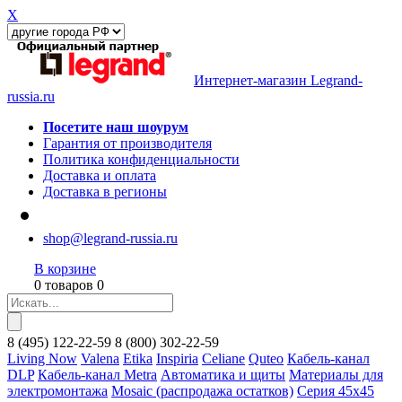
X
Интернет-магазин Legrand-
russia.ru
Посетите наш шоурум
Гарантия от производителя
Политика конфиденциальности
Доставка и оплата
Доставка в регионы
shop@legrand-russia.ru
В корзине
0 товаров 0
8
(495)
122-22-59
8
(800)
302-22-59
Living Now
Valena
Etika
Inspiria
Celiane
Quteo
Кабель-канал
DLP
Кабель-канал Metra
Автоматика и щиты
Материалы для
электромонтажа
Mosaic (распродажа остатков)
Серия 45х45