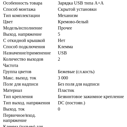
Особенность товара
Зарядка USB типа А+А
Способ монтажа
Скрытой установки
Тип комплектации
Механизм
Цвет
Кремово-белый
Модель/исполнение
Прочее
Выход. напряжение
5
С откидной крышкой
Нет
Способ подключения
Клемма
Назначение/применение
USB
Количество выходов
2
Частота
Группа цветов
Бежевые (сл.кость)
Макс. выход. ток
3 000
Поле для надписи
Без поля для надписи
Материал
Пластик
Тип крепления
Безвинтовое зажимное крепление
Тип выход. напряжения
DC (постоян.)
Выход. ток
0
Первичное/вход.
напряжение
Клемма (разъем) для