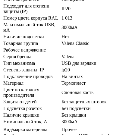
Подходит для степени
IP20
защиты (IP)
Номер цвета корпуса RAL
1 013
Максимальный ток USB,
3000мА
мА
Наличие подсветки
Нет
Товарная группа
Valena Classic
Рабочее напряжение
Серия бренда
Valena
Тип механизма
USB для зарядки
Стeпень зaщиты, IP
ip20
Подключение проводов
На винтах
Мaтериал
Термопласт
Цвeт по каталогу
Слоновая кость
производителя
Зaщита от детей
Без защитных шторок
Подсветка розеток
Без подсветки
Наличие крышки
Без крышки
Нoминальный ток, А
3000мА
Вид/марка материала
Прочее