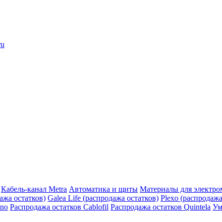
ru
Кабель-канал Metra
Автоматика и щиты
Материалы для электро
дажа остатков)
Galea Life (распродажа остатков)
Plexo (распродажа
ino
Распродажа остатков Cablofil
Распродажа остатков Quintela
Ум