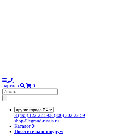
партнер
0
8
(495)
122-22-59;8
(800)
302-22-59
shop@legrand-russia.ru
Каталог
Посетите наш шоурум