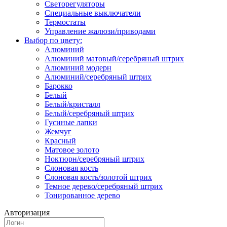
Светорегуляторы
Специальные выключатели
Термостаты
Управление жалюзи/приводами
Выбор по цвету:
Алюминий
Алюминий матовый/серебряный штрих
Алюминий модерн
Алюминий/серебряный штрих
Барокко
Белый
Белый/кристалл
Белый/серебряный штрих
Гусиные лапки
Жемчуг
Красный
Матовое золото
Ноктюрн/серебряный штрих
Слоновая кость
Слоновая кость/золотой штрих
Темное дерево/серебряный штрих
Тонированное дерево
Авторизация