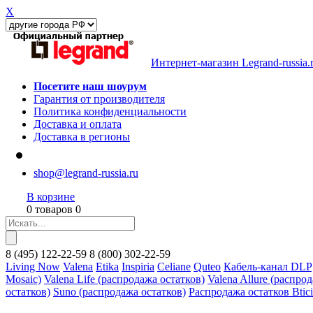
X
Интернет-магазин Legrand-russia.
Посетите наш шоурум
Гарантия от производителя
Политика конфиденциальности
Доставка и оплата
Доставка в регионы
shop@legrand-russia.ru
В корзине
0 товаров 0
8
(495)
122-22-59
8
(800)
302-22-59
Living Now
Valena
Etika
Inspiria
Celiane
Quteo
Кабель-канал DLP
Mosaic)
Valena Life (распродажа остатков)
Valena Allure (распро
остатков)
Suno (распродажа остатков)
Распродажа остатков Btic