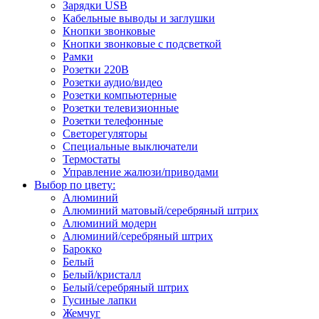
Зарядки USB
Кабельные выводы и заглушки
Кнопки звонковые
Кнопки звонковые с подсветкой
Рамки
Розетки 220В
Розетки аудио/видео
Розетки компьютерные
Розетки телевизионные
Розетки телефонные
Светорегуляторы
Специальные выключатели
Термостаты
Управление жалюзи/приводами
Выбор по цвету:
Алюминий
Алюминий матовый/серебряный штрих
Алюминий модерн
Алюминий/серебряный штрих
Барокко
Белый
Белый/кристалл
Белый/серебряный штрих
Гусиные лапки
Жемчуг