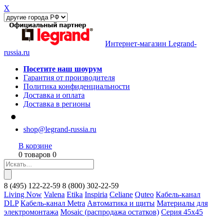
X
Интернет-магазин Legrand-
russia.ru
Посетите наш шоурум
Гарантия от производителя
Политика конфиденциальности
Доставка и оплата
Доставка в регионы
shop@legrand-russia.ru
В корзине
0 товаров 0
8
(495)
122-22-59
8
(800)
302-22-59
Living Now
Valena
Etika
Inspiria
Celiane
Quteo
Кабель-канал
DLP
Кабель-канал Metra
Автоматика и щиты
Материалы для
электромонтажа
Mosaic (распродажа остатков)
Серия 45х45