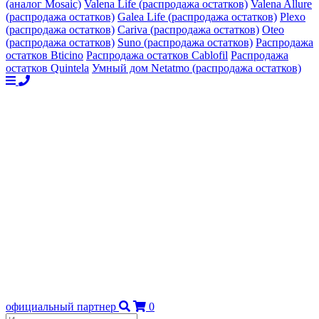
(аналог Mosaic)
Valena Life (распродажа остатков)
Valena Allure
(распродажа остатков)
Galea Life (распродажа остатков)
Plexo
(распродажа остатков)
Cariva (распродажа остатков)
Oteo
(распродажа остатков)
Suno (распродажа остатков)
Распродажа
остатков Bticino
Распродажа остатков Cablofil
Распродажа
остатков Quintela
Умный дом Netatmo (распродажа остатков)
официальный партнер
0