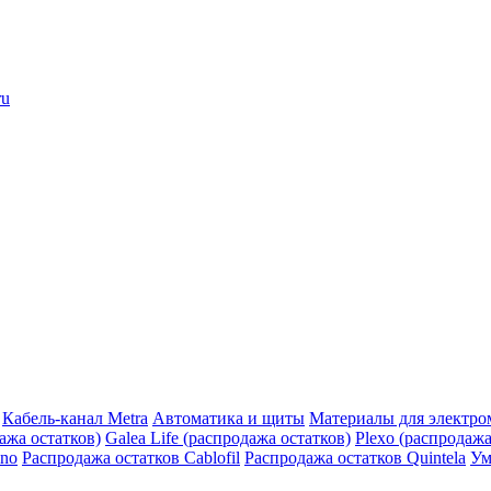
ru
Кабель-канал Metra
Автоматика и щиты
Материалы для электро
дажа остатков)
Galea Life (распродажа остатков)
Plexo (распродажа
ino
Распродажа остатков Cablofil
Распродажа остатков Quintela
Ум