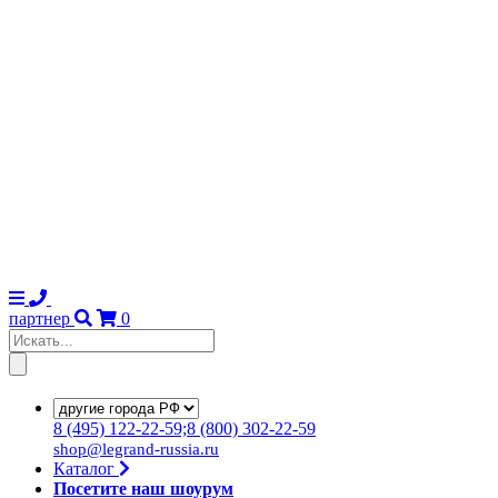
партнер
0
8
(495)
122-22-59;8
(800)
302-22-59
shop@legrand-russia.ru
Каталог
Посетите наш шоурум