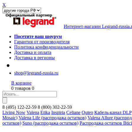
X
Интернет-магазин Legrand-russia.
Посетите наш шоурум
Гарантия от производителя
Политика конфиденциальности
Доставка и оплата
Доставка в регионы
shop@legrand-russia.ru
В корзине
0 товаров 0
8
(495)
122-22-59
8
(800)
302-22-59
Living Now
Valena
Etika
Inspiria
Celiane
Quteo
Кабель-канал DLP
Mosaic)
Valena Life (распродажа остатков)
Valena Allure (распро
остатков)
Suno (распродажа остатков)
Распродажа остатков Btic