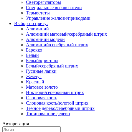
Светорегуляторы
Специальные выключатели
Термостаты
Управление жалюзи/приводами
Выбор по цвету:
Алюминий
Алюминий матовый/серебряный штрих
Алюминий модерн
Алюминий/серебряный штрих
Барокко
Белый
Белый/кристалл
Белый/серебряный штрих
Гусиные лапки
Жемчуг
Красный
Матовое золото
Ноктюрн/серебряный штрих
Слоновая кость
Слоновая кость/золотой штрих
Темное дерево/серебряный штрих
Тонированное дерево
Авторизация