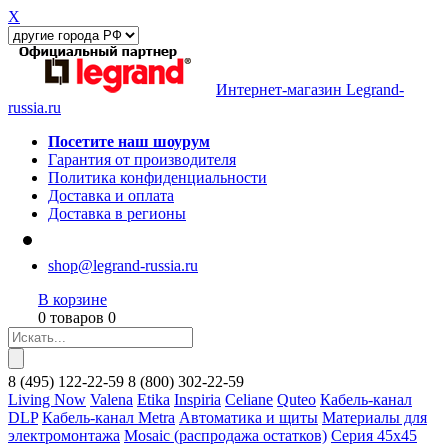
X
Интернет-магазин Legrand-
russia.ru
Посетите наш шоурум
Гарантия от производителя
Политика конфиденциальности
Доставка и оплата
Доставка в регионы
shop@legrand-russia.ru
В корзине
0 товаров 0
8
(495)
122-22-59
8
(800)
302-22-59
Living Now
Valena
Etika
Inspiria
Celiane
Quteo
Кабель-канал
DLP
Кабель-канал Metra
Автоматика и щиты
Материалы для
электромонтажа
Mosaic (распродажа остатков)
Серия 45х45