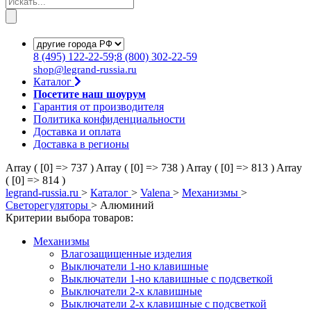
8
(495)
122-22-59;8
(800)
302-22-59
shop@legrand-russia.ru
Каталог
Посетите наш шоурум
Гарантия от производителя
Политика конфиденциальности
Доставка и оплата
Доставка в регионы
Array ( [0] => 737 )
Array ( [0] => 738 )
Array ( [0] => 813 )
Array
( [0] => 814 )
legrand-russia.ru
>
Каталог
>
Valena
>
Механизмы
>
Светорегуляторы
>
Алюминий
Критерии выбора товаров:
Механизмы
Влагозащищенные изделия
Выключатели 1-но клавишные
Выключатели 1-но клавишные с подсветкой
Выключатели 2-х клавишные
Выключатели 2-х клавишные с подсветкой