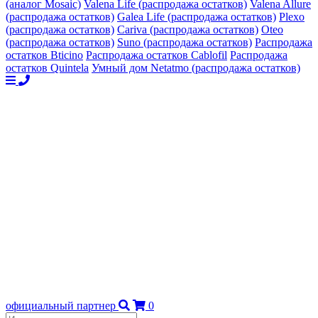
(аналог Mosaic)
Valena Life (распродажа остатков)
Valena Allure
(распродажа остатков)
Galea Life (распродажа остатков)
Plexo
(распродажа остатков)
Cariva (распродажа остатков)
Oteo
(распродажа остатков)
Suno (распродажа остатков)
Распродажа
остатков Bticino
Распродажа остатков Cablofil
Распродажа
остатков Quintela
Умный дом Netatmo (распродажа остатков)
официальный партнер
0