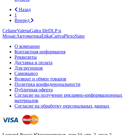
Назад
1
Вперед
Celiane
Valena
Galea life
DLP и
Mosaic
Автоматика
Etika
Cariva
Plexo
Suno
О компании
Контактная информация
Реквизиты
Доставка и оплата
Для регионов
Самовывоз
Возврат и обмен товаров
Политика конфиденциальности
Публичная оферта
Согласие на получение рекламно-информационных
материалов
Согласие на обработку персональных данных
Legrand-Russia
Южнопортовая, дом 34, стр. 2, этаж 2