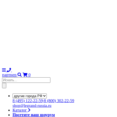
партнер
0
8
(495)
122-22-59;8
(800)
302-22-59
shop@legrand-russia.ru
Каталог
Посетите наш шоурум