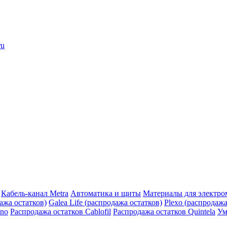
ru
Кабель-канал Metra
Автоматика и щиты
Материалы для электро
дажа остатков)
Galea Life (распродажа остатков)
Plexo (распродажа
ino
Распродажа остатков Cablofil
Распродажа остатков Quintela
Ум