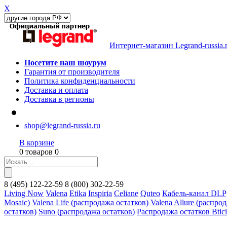
X
Интернет-магазин Legrand-russia.
Посетите наш шоурум
Гарантия от производителя
Политика конфиденциальности
Доставка и оплата
Доставка в регионы
shop@legrand-russia.ru
В корзине
0 товаров 0
8
(495)
122-22-59
8
(800)
302-22-59
Living Now
Valena
Etika
Inspiria
Celiane
Quteo
Кабель-канал DLP
Mosaic)
Valena Life (распродажа остатков)
Valena Allure (распро
остатков)
Suno (распродажа остатков)
Распродажа остатков Btic