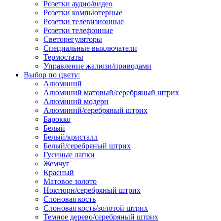
Розетки аудио/видео
Розетки компьютерные
Розетки телевизионные
Розетки телефонные
Светорегуляторы
Специальные выключатели
Термостаты
Управление жалюзи/приводами
Выбор по цвету:
Алюминий
Алюминий матовый/серебряный штрих
Алюминий модерн
Алюминий/серебряный штрих
Барокко
Белый
Белый/кристалл
Белый/серебряный штрих
Гусиные лапки
Жемчуг
Красный
Матовое золото
Ноктюрн/серебряный штрих
Слоновая кость
Слоновая кость/золотой штрих
Темное дерево/серебряный штрих