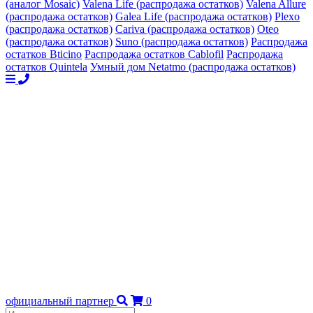
(аналог Mosaic)
Valena Life (распродажа остатков)
Valena Allure
(распродажа остатков)
Galea Life (распродажа остатков)
Plexo
(распродажа остатков)
Cariva (распродажа остатков)
Oteo
(распродажа остатков)
Suno (распродажа остатков)
Распродажа
остатков Bticino
Распродажа остатков Cablofil
Распродажа
остатков Quintela
Умный дом Netatmo (распродажа остатков)
официальный партнер
0