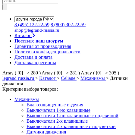
8
(495)
122-22-59;8
(800)
302-22-59
shop@legrand-russia.ru
Каталог
Посетите наш шоурум
Гарантия от производителя
Политика конфиденциальности
Доставка и оплата
Доставка в регионы
Array ( [0] => 280 )
Array ( [0] => 281 )
Array ( [0] => 305 )
legrand-russia.ru
>
Каталог
>
Celiane
>
Механизмы
>
Датчики
движения
Критерии выбора товаров:
Механизмы
Влагозащищенные изделия
Выключатели 1-но клавишные
Выключатели 1-но клавишные с подсветкой
Выключатели 2-х клавишные
Выключатели 2-х клавишные с подсветкой
Датчики движения