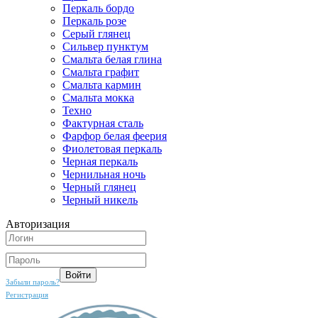
Перкаль бордо
Перкаль розе
Серый глянец
Сильвер пунктум
Смальта белая глина
Смальта графит
Смальта кармин
Смальта мокка
Техно
Фактурная сталь
Фарфор белая феерия
Фиолетовая перкаль
Черная перкаль
Чернильная ночь
Черный глянец
Черный никель
Авторизация
Забыли пароль?
Регистрация