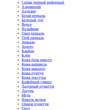
Corian черный рифленый
Алюминий
Ардезия
Белая перкаль
Беленый дуб
Венге
Вольфрам
Грин перкаль
Грэй перкаль
Зеркало
Золото
Карбон
Клён
Кожа блэк пиксел
Кожа карамель
Кожа макиато
Кожа пурпур
Кожа текстура
Кофейный глянец
Лазурный пунктум
Латунь
Медь
Никель велюр
Оранж пунктум
Орех