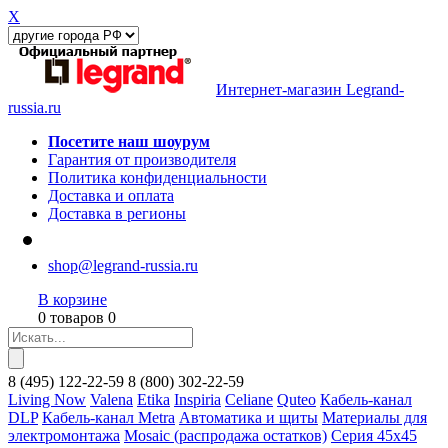
X
Интернет-магазин Legrand-
russia.ru
Посетите наш шоурум
Гарантия от производителя
Политика конфиденциальности
Доставка и оплата
Доставка в регионы
shop@legrand-russia.ru
В корзине
0 товаров 0
8
(495)
122-22-59
8
(800)
302-22-59
Living Now
Valena
Etika
Inspiria
Celiane
Quteo
Кабель-канал
DLP
Кабель-канал Metra
Автоматика и щиты
Материалы для
электромонтажа
Mosaic (распродажа остатков)
Серия 45х45