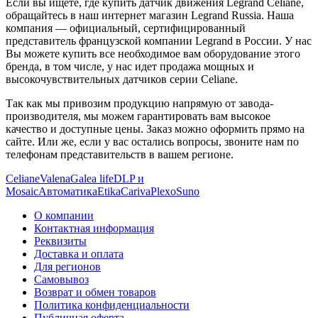
Если вы ищете, где купить датчик движения Legrand Celiane,
обращайтесь в наш интернет магазин Legrand Russia. Наша
компания — официальный, сертифицированный
представитель французской компании Legrand в России. У нас
Вы можете купить все необходимое вам оборудование этого
бренда, в том числе, у нас идет продажа мощных и
высокочувствительных датчиков серии Celiane.
Так как мы привозим продукцию напрямую от завода-
производителя, мы можем гарантировать вам высокое
качество и доступные цены. Заказ можно оформить прямо на
сайте. Или же, если у вас остались вопросы, звоните нам по
телефонам представительств в вашем регионе.
Celiane
Valena
Galea life
DLP и
Mosaic
Автоматика
Etika
Cariva
Plexo
Suno
О компании
Контактная информация
Реквизиты
Доставка и оплата
Для регионов
Самовывоз
Возврат и обмен товаров
Политика конфиденциальности
Публичная оферта