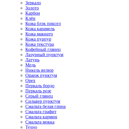
Зеркало
Золото
Карбон
Клён
Кожа блэк пиксел
Кожа карамель
Кожа макиато
Кожа пурпур
Кожа текстура
Кофейный глянец
Лазурный пунктум
Латунь
Медь
Никель велюр
Оранж пунктум
Орех
Перкаль бордо
Перкаль розе
Серый глянец
Сильвер пунктум
Смальта белая глина
Смальта графит
Смальта кармин
Смальта мокка
Техно