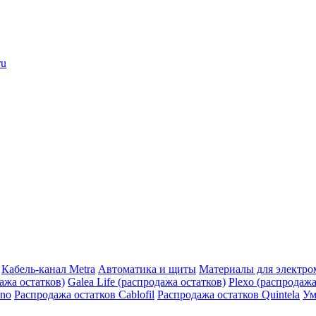
ru
Кабель-канал Metra
Автоматика и щиты
Материалы для электро
дажа остатков)
Galea Life (распродажа остатков)
Plexo (распродажа
ino
Распродажа остатков Cablofil
Распродажа остатков Quintela
Ум