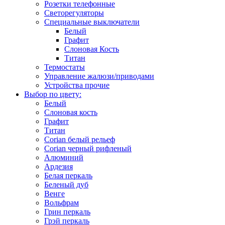
Розетки телефонные
Светорегуляторы
Специальные выключатели
Белый
Графит
Слоновая Кость
Титан
Термостаты
Управление жалюзи/приводами
Устройства прочие
Выбор по цвету:
Белый
Слоновая кость
Графит
Титан
Corian белый рельеф
Corian черный рифленый
Алюминий
Ардезия
Белая перкаль
Беленый дуб
Венге
Вольфрам
Грин перкаль
Грэй перкаль