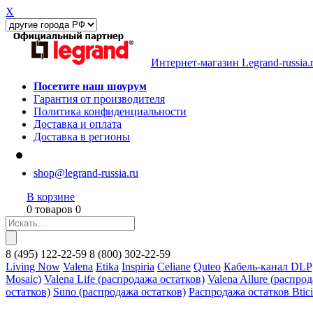
X
Интернет-магазин Legrand-russia.
Посетите наш шоурум
Гарантия от производителя
Политика конфиденциальности
Доставка и оплата
Доставка в регионы
shop@legrand-russia.ru
В корзине
0 товаров 0
8
(495)
122-22-59
8
(800)
302-22-59
Living Now
Valena
Etika
Inspiria
Celiane
Quteo
Кабель-канал DLP
Mosaic)
Valena Life (распродажа остатков)
Valena Allure (распро
остатков)
Suno (распродажа остатков)
Распродажа остатков Btic