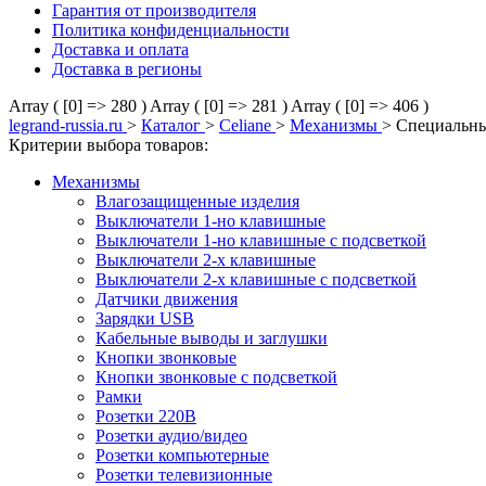
Гарантия от производителя
Политика конфиденциальности
Доставка и оплата
Доставка в регионы
Array ( [0] => 280 )
Array ( [0] => 281 )
Array ( [0] => 406 )
legrand-russia.ru
>
Каталог
>
Celiane
>
Механизмы
>
Специальны
Критерии выбора товаров:
Механизмы
Влагозащищенные изделия
Выключатели 1-но клавишные
Выключатели 1-но клавишные с подсветкой
Выключатели 2-х клавишные
Выключатели 2-х клавишные с подсветкой
Датчики движения
Зарядки USB
Кабельные выводы и заглушки
Кнопки звонковые
Кнопки звонковые с подсветкой
Рамки
Розетки 220В
Розетки аудио/видео
Розетки компьютерные
Розетки телевизионные