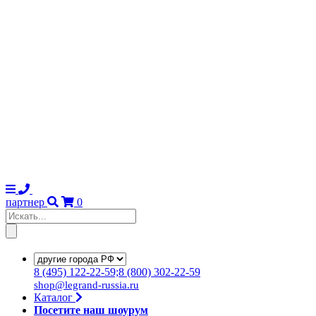
партнер
0
8
(495)
122-22-59;8
(800)
302-22-59
shop@legrand-russia.ru
Каталог
Посетите наш шоурум