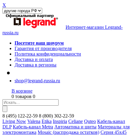
X
Интернет-магазин Legrand-
russia.ru
Посетите наш шоурум
Гарантия от производителя
Политика конфиденциальности
Доставка и оплата
Доставка в регионы
shop@legrand-russia.ru
В корзине
0 товаров 0
8
(495)
122-22-59
8
(800)
302-22-59
Living Now
Valena
Etika
Inspiria
Celiane
Quteo
Кабель-канал
DLP
Кабель-канал Metra
Автоматика и щиты
Материалы для
электромонтажа
Mosaic (распродажа остатков)
Серия 45х45