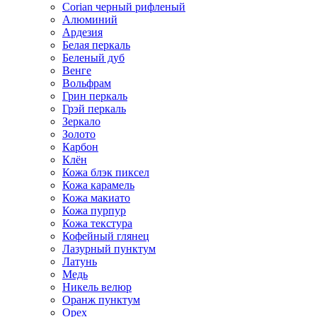
Corian черный рифленый
Алюминий
Ардезия
Белая перкаль
Беленый дуб
Венге
Вольфрам
Грин перкаль
Грэй перкаль
Зеркало
Золото
Карбон
Клён
Кожа блэк пиксел
Кожа карамель
Кожа макиато
Кожа пурпур
Кожа текстура
Кофейный глянец
Лазурный пунктум
Латунь
Медь
Никель велюр
Оранж пунктум
Орех