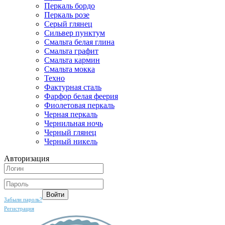
Перкаль бордо
Перкаль розе
Серый глянец
Сильвер пунктум
Смальта белая глина
Смальта графит
Смальта кармин
Смальта мокка
Техно
Фактурная сталь
Фарфор белая феерия
Фиолетовая перкаль
Черная перкаль
Чернильная ночь
Черный глянец
Черный никель
Авторизация
Забыли пароль?
Регистрация