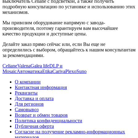
выключатель Celiane с подсветкой, а также получить
подробную консультацию по установке и использованию этих
механизмов.
Мы привозим оборудование напрямую с завода-
производителя, поэтому гарантируем вам высочайшее
качество продукции и доступные цены.
Делайте заказ прямо сейчас или, если Вы еще не
определились с выбором, обращайтесь к нашим консультантам
за рекомендациями.
Celiane
Valena
Galea life
DLP и
Mosaic
Автоматика
Etika
Cariva
Plexo
Suno
О компании
Контактная информация
Реквизиты
Доставка и оплата
Для регионов
Самовывоз
Возврат и обмен товаров
Политика конфиденциальности
Публичная оферта
Согласие на получение рекламно-информационных
материалов