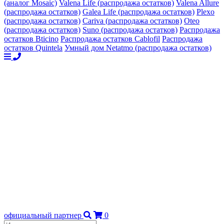
(аналог Mosaic)
Valena Life (распродажа остатков)
Valena Allure
(распродажа остатков)
Galea Life (распродажа остатков)
Plexo
(распродажа остатков)
Cariva (распродажа остатков)
Oteo
(распродажа остатков)
Suno (распродажа остатков)
Распродажа
остатков Bticino
Распродажа остатков Cablofil
Распродажа
остатков Quintela
Умный дом Netatmo (распродажа остатков)
официальный партнер
0