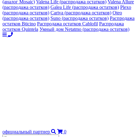
(аналог Mosaic)
Valena Life (распродажа остатков)
Valena Allure
(распродажа остатков)
Galea Life (распродажа остатков)
Plexo
(распродажа остатков)
Cariva (распродажа остатков)
Oteo
(распродажа остатков)
Suno (распродажа остатков)
Распродажа
остатков Bticino
Распродажа остатков Cablofil
Распродажа
остатков Quintela
Умный дом Netatmo (распродажа остатков)
официальный партнер
0