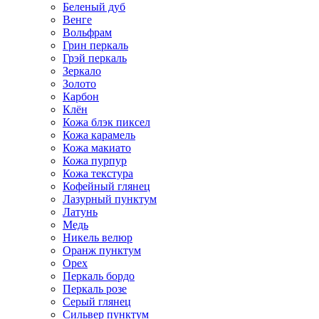
Беленый дуб
Венге
Вольфрам
Грин перкаль
Грэй перкаль
Зеркало
Золото
Карбон
Клён
Кожа блэк пиксел
Кожа карамель
Кожа макиато
Кожа пурпур
Кожа текстура
Кофейный глянец
Лазурный пунктум
Латунь
Медь
Никель велюр
Оранж пунктум
Орех
Перкаль бордо
Перкаль розе
Серый глянец
Сильвер пунктум