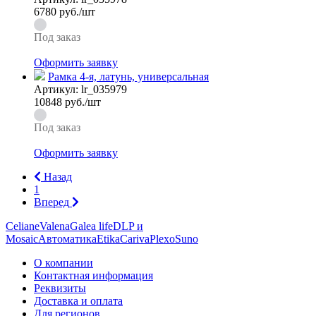
6780
руб./шт
Под заказ
Оформить заявку
Рамка 4-я, латунь, универсальная
Артикул:
lr_035979
10848
руб./шт
Под заказ
Оформить заявку
Назад
1
Вперед
Celiane
Valena
Galea life
DLP и
Mosaic
Автоматика
Etika
Cariva
Plexo
Suno
О компании
Контактная информация
Реквизиты
Доставка и оплата
Для регионов