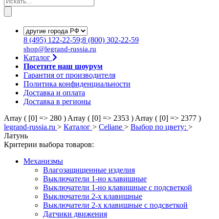
8
(495)
122-22-59;8
(800)
302-22-59
shop@legrand-russia.ru
Каталог
Посетите наш шоурум
Гарантия от производителя
Политика конфиденциальности
Доставка и оплата
Доставка в регионы
Array ( [0] => 280 )
Array ( [0] => 2353 )
Array ( [0] => 2377 )
legrand-russia.ru
>
Каталог
>
Celiane
>
Выбор по цвету:
>
Латунь
Критерии выбора товаров:
Механизмы
Влагозащищенные изделия
Выключатели 1-но клавишные
Выключатели 1-но клавишные с подсветкой
Выключатели 2-х клавишные
Выключатели 2-х клавишные с подсветкой
Датчики движения