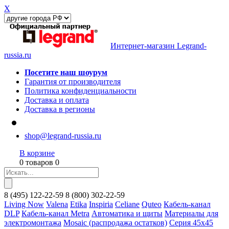
X
Интернет-магазин Legrand-
russia.ru
Посетите наш шоурум
Гарантия от производителя
Политика конфиденциальности
Доставка и оплата
Доставка в регионы
shop@legrand-russia.ru
В корзине
0 товаров 0
8
(495)
122-22-59
8
(800)
302-22-59
Living Now
Valena
Etika
Inspiria
Celiane
Quteo
Кабель-канал
DLP
Кабель-канал Metra
Автоматика и щиты
Материалы для
электромонтажа
Mosaic (распродажа остатков)
Серия 45х45