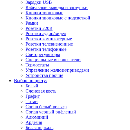
Зарядки USB
Кабельные выводы и заглушки
Кнопки звонковые
Кнопки звонковые с подсветкой
Рамки
Розетки 220В
Розетки аудио/видео
Розетки компьютерные
Розетки телевизионные
Розетки телефонные
Светорегуляторы
Специальные выключатели
Термостаты
Управление жалюзи/приводами
Устройства прочие
Выбор по цвету:
Белый
Слоновая кость
Графит
Титан
Corian белый рельеф
Corian черный рифленый
Алюминий
Ардезия
Белая перкаль