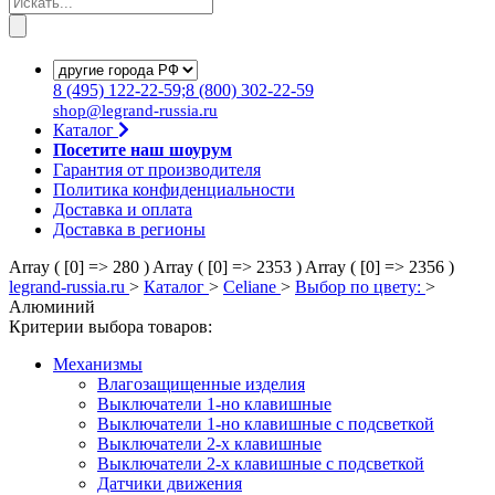
8
(495)
122-22-59;8
(800)
302-22-59
shop@legrand-russia.ru
Каталог
Посетите наш шоурум
Гарантия от производителя
Политика конфиденциальности
Доставка и оплата
Доставка в регионы
Array ( [0] => 280 )
Array ( [0] => 2353 )
Array ( [0] => 2356 )
legrand-russia.ru
>
Каталог
>
Celiane
>
Выбор по цвету:
>
Алюминий
Критерии выбора товаров:
Механизмы
Влагозащищенные изделия
Выключатели 1-но клавишные
Выключатели 1-но клавишные с подсветкой
Выключатели 2-х клавишные
Выключатели 2-х клавишные с подсветкой
Датчики движения