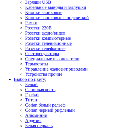
Зарядки USB
Кабельные выводы и заглушки
Кнопки звонковые
Кнопки звонковые с подсветкой
Рамки
Розетки 220В
Розетки аудио/видео
Розетки компьютерные
Розетки телевизионные
Розетки телефонные
Светорегуляторы
Специальные выключатели
Термостаты
Управление жалюзи/приводами
Устройства прочие
Выбор по цвету:
Белый
Слоновая кость
Графит
Титан
Corian белый рельеф
Corian черный рифленый
Алюминий
Ардезия
Белая перкаль