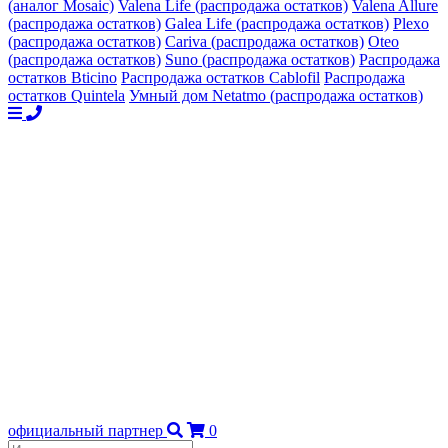
(аналог Mosaic)
Valena Life (распродажа остатков)
Valena Allure
(распродажа остатков)
Galea Life (распродажа остатков)
Plexo
(распродажа остатков)
Cariva (распродажа остатков)
Oteo
(распродажа остатков)
Suno (распродажа остатков)
Распродажа
остатков Bticino
Распродажа остатков Cablofil
Распродажа
остатков Quintela
Умный дом Netatmo (распродажа остатков)
официальный партнер
0