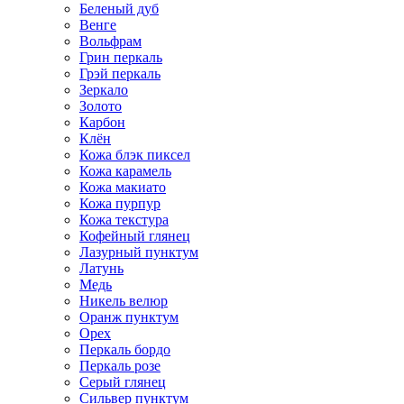
Беленый дуб
Венге
Вольфрам
Грин перкаль
Грэй перкаль
Зеркало
Золото
Карбон
Клён
Кожа блэк пиксел
Кожа карамель
Кожа макиато
Кожа пурпур
Кожа текстура
Кофейный глянец
Лазурный пунктум
Латунь
Медь
Никель велюр
Оранж пунктум
Орех
Перкаль бордо
Перкаль розе
Серый глянец
Сильвер пунктум