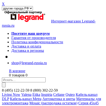
X
Интернет-магазин Legrand-
russia.ru
Посетите наш шоурум
Гарантия от производителя
Политика конфиденциальности
Доставка и оплата
Доставка в регионы
shop@legrand-russia.ru
В корзине
0 товаров 0
8
(495)
122-22-59
8
(800)
302-22-59
Living Now
Valena
Etika
Inspiria
Celiane
Quteo
Кабель-канал
DLP
Кабель-канал Metra
Автоматика и щиты
Материалы для
электромонтажа
Mosaic (распродажа остатков)
Серия 45х45