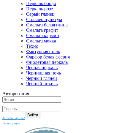
Перкаль бордо
Перкаль розе
Серый глянец
Сильвер пунктум
Смальта белая глина
Смальта графит
Смальта кармин
Смальта мокка
Техно
Фактурная сталь
Фарфор белая феерия
Фиолетовая перкаль
Черная перкаль
Чернильная ночь
Черный глянец
Черный никель
Авторизация
Забыли пароль?
Регистрация