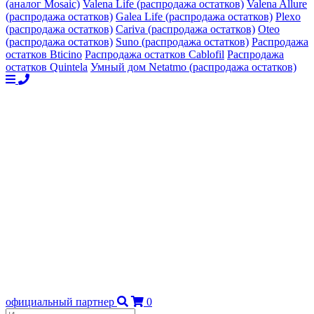
(аналог Mosaic)
Valena Life (распродажа остатков)
Valena Allure
(распродажа остатков)
Galea Life (распродажа остатков)
Plexo
(распродажа остатков)
Cariva (распродажа остатков)
Oteo
(распродажа остатков)
Suno (распродажа остатков)
Распродажа
остатков Bticino
Распродажа остатков Cablofil
Распродажа
остатков Quintela
Умный дом Netatmo (распродажа остатков)
официальный партнер
0