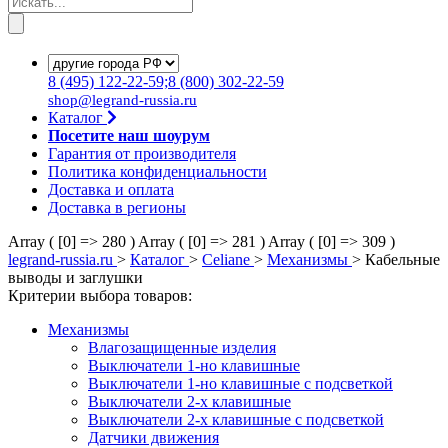
8
(495)
122-22-59;8
(800)
302-22-59
shop@legrand-russia.ru
Каталог
Посетите наш шоурум
Гарантия от производителя
Политика конфиденциальности
Доставка и оплата
Доставка в регионы
Array ( [0] => 280 )
Array ( [0] => 281 )
Array ( [0] => 309 )
legrand-russia.ru
>
Каталог
>
Celiane
>
Механизмы
>
Кабельные
выводы и заглушки
Критерии выбора товаров:
Механизмы
Влагозащищенные изделия
Выключатели 1-но клавишные
Выключатели 1-но клавишные с подсветкой
Выключатели 2-х клавишные
Выключатели 2-х клавишные с подсветкой
Датчики движения