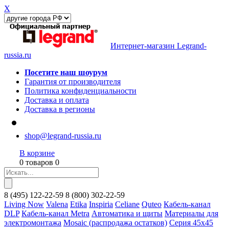
X
Интернет-магазин Legrand-
russia.ru
Посетите наш шоурум
Гарантия от производителя
Политика конфиденциальности
Доставка и оплата
Доставка в регионы
shop@legrand-russia.ru
В корзине
0 товаров 0
8
(495)
122-22-59
8
(800)
302-22-59
Living Now
Valena
Etika
Inspiria
Celiane
Quteo
Кабель-канал
DLP
Кабель-канал Metra
Автоматика и щиты
Материалы для
электромонтажа
Mosaic (распродажа остатков)
Серия 45х45