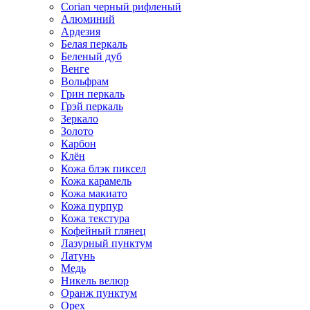
Corian черный рифленый
Алюминий
Ардезия
Белая перкаль
Беленый дуб
Венге
Вольфрам
Грин перкаль
Грэй перкаль
Зеркало
Золото
Карбон
Клён
Кожа блэк пиксел
Кожа карамель
Кожа макиато
Кожа пурпур
Кожа текстура
Кофейный глянец
Лазурный пунктум
Латунь
Медь
Никель велюр
Оранж пунктум
Орех