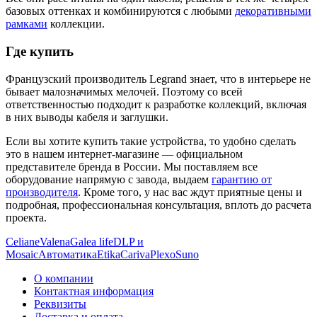
базовых оттенках и комбинируются с любыми
декоративными
рамками
коллекции.
Где купить
Французский производитель Legrand знает, что в интерьере не
бывает малозначимых мелочей. Поэтому со всей
ответственностью подходит к разработке коллекций, включая
в них выводы кабеля и заглушки.
Если вы хотите купить такие устройства, то удобно сделать
это в нашем интернет-магазине — официальном
представителе бренда в России. Мы поставляем все
оборудование напрямую с завода, выдаем
гарантию от
производителя
. Кроме того, у нас вас ждут приятные цены и
подробная, профессиональная консультация, вплоть до расчета
проекта.
Celiane
Valena
Galea life
DLP и
Mosaic
Автоматика
Etika
Cariva
Plexo
Suno
О компании
Контактная информация
Реквизиты
Доставка и оплата