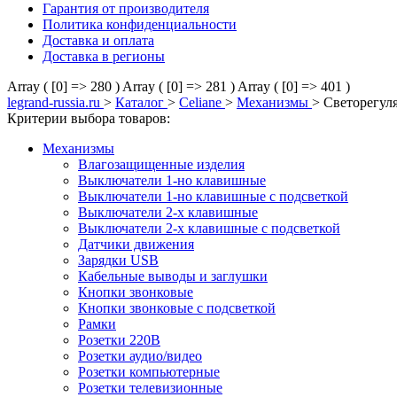
Гарантия от производителя
Политика конфиденциальности
Доставка и оплата
Доставка в регионы
Array ( [0] => 280 )
Array ( [0] => 281 )
Array ( [0] => 401 )
legrand-russia.ru
>
Каталог
>
Celiane
>
Механизмы
>
Светорегул
Критерии выбора товаров:
Механизмы
Влагозащищенные изделия
Выключатели 1-но клавишные
Выключатели 1-но клавишные с подсветкой
Выключатели 2-х клавишные
Выключатели 2-х клавишные с подсветкой
Датчики движения
Зарядки USB
Кабельные выводы и заглушки
Кнопки звонковые
Кнопки звонковые с подсветкой
Рамки
Розетки 220В
Розетки аудио/видео
Розетки компьютерные
Розетки телевизионные