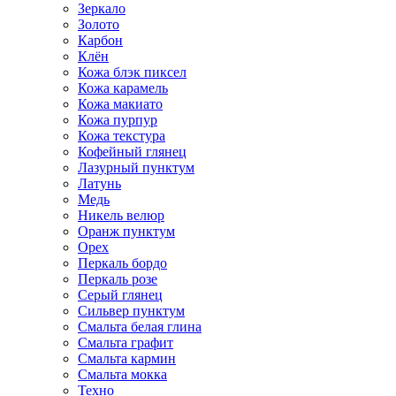
Зеркало
Золото
Карбон
Клён
Кожа блэк пиксел
Кожа карамель
Кожа макиато
Кожа пурпур
Кожа текстура
Кофейный глянец
Лазурный пунктум
Латунь
Медь
Никель велюр
Оранж пунктум
Орех
Перкаль бордо
Перкаль розе
Серый глянец
Сильвер пунктум
Смальта белая глина
Смальта графит
Смальта кармин
Смальта мокка
Техно