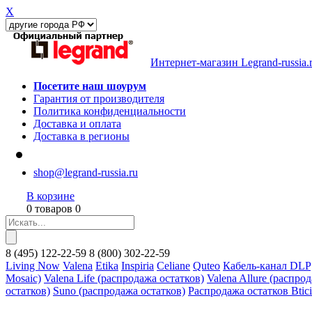
X
Интернет-магазин Legrand-russia.
Посетите наш шоурум
Гарантия от производителя
Политика конфиденциальности
Доставка и оплата
Доставка в регионы
shop@legrand-russia.ru
В корзине
0 товаров 0
8
(495)
122-22-59
8
(800)
302-22-59
Living Now
Valena
Etika
Inspiria
Celiane
Quteo
Кабель-канал DLP
Mosaic)
Valena Life (распродажа остатков)
Valena Allure (распро
остатков)
Suno (распродажа остатков)
Распродажа остатков Btic