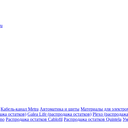
ru
Кабель-канал Metra
Автоматика и щиты
Материалы для электро
дажа остатков)
Galea Life (распродажа остатков)
Plexo (распродажа
ino
Распродажа остатков Cablofil
Распродажа остатков Quintela
Ум