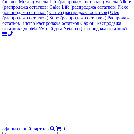
(аналог Mosaic)
Valena Life (распродажа остатков)
Valena Allure
(распродажа остатков)
Galea Life (распродажа остатков)
Plexo
(распродажа остатков)
Cariva (распродажа остатков)
Oteo
(распродажа остатков)
Suno (распродажа остатков)
Распродажа
остатков Bticino
Распродажа остатков Cablofil
Распродажа
остатков Quintela
Умный дом Netatmo (распродажа остатков)
официальный партнер
0