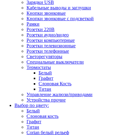
Зарядки USB
Кабельные выводы и заглушки
Кнопки звонковые
Кнопки звонковые с подсветкой
Рамки
Розетки 220В
Розетки аудио/видео
Розетки компьютерные
Розетки телевизионные
Розетки телефонные
Светорегуляторы
Специальные выключатели
Термостаты
Белый
Графит
Слоновая Кость
Титан
Управление жалюзи/приводами
Устройства прочие
Выбор по цвету:
Белый
Слоновая кость
Графит
Титан
Corian белый рельеф