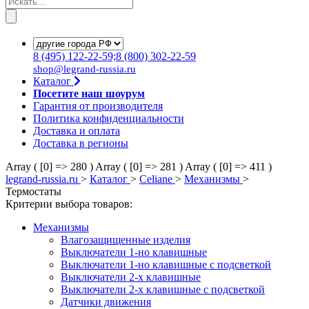
8
(495)
122-22-59;8
(800)
302-22-59
shop@legrand-russia.ru
Каталог
Посетите наш шоурум
Гарантия от производителя
Политика конфиденциальности
Доставка и оплата
Доставка в регионы
Array ( [0] => 280 )
Array ( [0] => 281 )
Array ( [0] => 411 )
legrand-russia.ru
>
Каталог
>
Celiane
>
Механизмы
>
Термостаты
Критерии выбора товаров:
Механизмы
Влагозащищенные изделия
Выключатели 1-но клавишные
Выключатели 1-но клавишные с подсветкой
Выключатели 2-х клавишные
Выключатели 2-х клавишные с подсветкой
Датчики движения