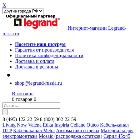
X
Интернет-магазин Legrand-
russia.ru
Посетите наш шоурум
Гарантия от производителя
Политика конфиденциальности
Доставка и оплата
Доставка в регионы
shop@legrand-russia.ru
В корзине
0 товаров 0
8
(495)
122-22-59
8
(800)
302-22-59
Living Now
Valena
Etika
Inspiria
Celiane
Quteo
Кабель-канал
DLP
Кабель-канал Metra
Автоматика и щиты
Материалы для
электромонтажа
Mosaic (распродажа остатков)
Серия 45х45