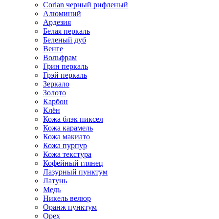
Corian черный рифленый
Алюминий
Ардезия
Белая перкаль
Беленый дуб
Венге
Вольфрам
Грин перкаль
Грэй перкаль
Зеркало
Золото
Карбон
Клён
Кожа блэк пиксел
Кожа карамель
Кожа макиато
Кожа пурпур
Кожа текстура
Кофейный глянец
Лазурный пунктум
Латунь
Медь
Никель велюр
Оранж пунктум
Орех