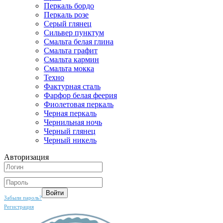
Перкаль бордо
Перкаль розе
Серый глянец
Сильвер пунктум
Смальта белая глина
Смальта графит
Смальта кармин
Смальта мокка
Техно
Фактурная сталь
Фарфор белая феерия
Фиолетовая перкаль
Черная перкаль
Чернильная ночь
Черный глянец
Черный никель
Авторизация
Забыли пароль?
Регистрация