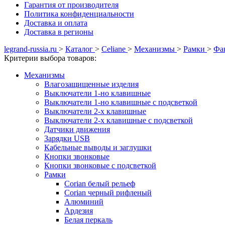
Гарантия от производителя
Политика конфиденциальности
Доставка и оплата
Доставка в регионы
legrand-russia.ru
>
Каталог
>
Celiane
>
Механизмы
>
Рамки
>
Фак
Критерии выбора товаров:
Механизмы
Влагозащищенные изделия
Выключатели 1-но клавишные
Выключатели 1-но клавишные с подсветкой
Выключатели 2-х клавишные
Выключатели 2-х клавишные с подсветкой
Датчики движения
Зарядки USB
Кабельные выводы и заглушки
Кнопки звонковые
Кнопки звонковые с подсветкой
Рамки
Corian белый рельеф
Corian черный рифленый
Алюминий
Ардезия
Белая перкаль