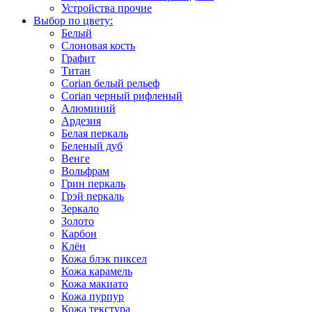
Устройства прочие
Выбор по цвету:
Белый
Слоновая кость
Графит
Титан
Corian белый рельеф
Corian черный рифленый
Алюминий
Ардезия
Белая перкаль
Беленый дуб
Венге
Вольфрам
Грин перкаль
Грэй перкаль
Зеркало
Золото
Карбон
Клён
Кожа блэк пиксел
Кожа карамель
Кожа макиато
Кожа пурпур
Кожа текстура