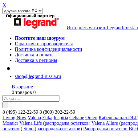
X
Интернет-магазин Legrand-russia.
Посетите наш шоурум
Гарантия от производителя
Политика конфиденциальности
Доставка и оплата
Доставка в регионы
shop@legrand-russia.ru
В корзине
0 товаров 0
8
(495)
122-22-59
8
(800)
302-22-59
Living Now
Valena
Etika
Inspiria
Celiane
Quteo
Кабель-канал DLP
Mosaic)
Valena Life (распродажа остатков)
Valena Allure (распро
остатков)
Suno (распродажа остатков)
Распродажа остатков Btic