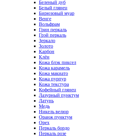
Беленый дуб
Белый глянец
Бирюзовый муар
Венге
Вольфрам
Грин перкаль
Грэй перкаль
Зеркало
Золото
Карбон
Клён
Кожа блэк пиксел
Кожа карамель
Кожа макиато
Кожа пурпур
Кожа текстура
Кофейный глянец
Лазурный пунктум
Латунь
Медь
Никель велюр
Оранж пунктум
Орех
Перкаль бордо
Перкаль розе