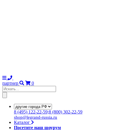
партнер
0
8
(495)
122-22-59;8
(800)
302-22-59
shop@legrand-russia.ru
Каталог
Посетите наш шоурум