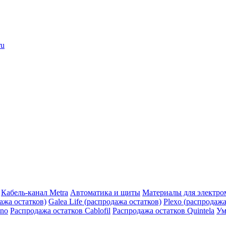
ru
Кабель-канал Metra
Автоматика и щиты
Материалы для электро
дажа остатков)
Galea Life (распродажа остатков)
Plexo (распродажа
ino
Распродажа остатков Cablofil
Распродажа остатков Quintela
Ум