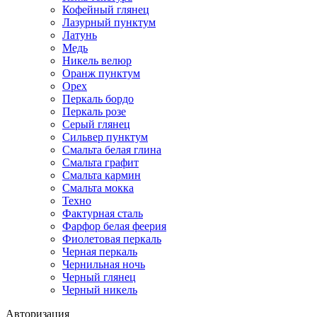
Кофейный глянец
Лазурный пунктум
Латунь
Медь
Никель велюр
Оранж пунктум
Орех
Перкаль бордо
Перкаль розе
Серый глянец
Сильвер пунктум
Смальта белая глина
Смальта графит
Смальта кармин
Смальта мокка
Техно
Фактурная сталь
Фарфор белая феерия
Фиолетовая перкаль
Черная перкаль
Чернильная ночь
Черный глянец
Черный никель
Авторизация