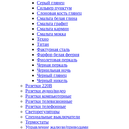
Серый глянец
Сильвер пунктум
Слоновая кость глянец
Смальта белая глина
Смальта графит
Смальта кармин
Смальта мокка
Техно
Титан
Фактурная сталь
Фарфор белая феерия
Фиолетовая перкаль
Черная перкаль
Чернильная ночь
Черный глянец
Черный никель
Розетки 220В
Розетки аудио/видео
Розетки компьютерные
Розетки телевизионные
Розетки телефонные
Светорегуляторы
Специальные выключатели
Термостаты
Управление жалюзи/приводами