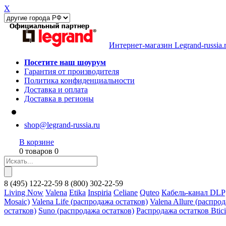
X
Интернет-магазин Legrand-russia.
Посетите наш шоурум
Гарантия от производителя
Политика конфиденциальности
Доставка и оплата
Доставка в регионы
shop@legrand-russia.ru
В корзине
0 товаров 0
8
(495)
122-22-59
8
(800)
302-22-59
Living Now
Valena
Etika
Inspiria
Celiane
Quteo
Кабель-канал DLP
Mosaic)
Valena Life (распродажа остатков)
Valena Allure (распро
остатков)
Suno (распродажа остатков)
Распродажа остатков Btic