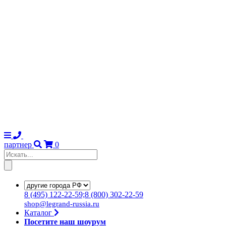
партнер
0
8
(495)
122-22-59;8
(800)
302-22-59
shop@legrand-russia.ru
Каталог
Посетите наш шоурум