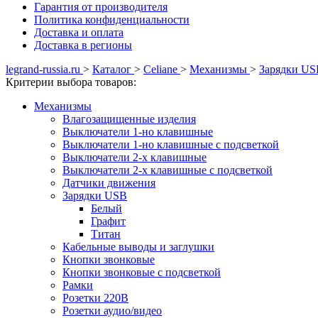
Гарантия от производителя
Политика конфиденциальности
Доставка и оплата
Доставка в регионы
legrand-russia.ru
>
Каталог
>
Celiane
>
Механизмы
>
Зарядки US
Критерии выбора товаров:
Механизмы
Влагозащищенные изделия
Выключатели 1-но клавишные
Выключатели 1-но клавишные с подсветкой
Выключатели 2-х клавишные
Выключатели 2-х клавишные с подсветкой
Датчики движения
Зарядки USB
Белый
Графит
Титан
Кабельные выводы и заглушки
Кнопки звонковые
Кнопки звонковые с подсветкой
Рамки
Розетки 220В
Розетки аудио/видео