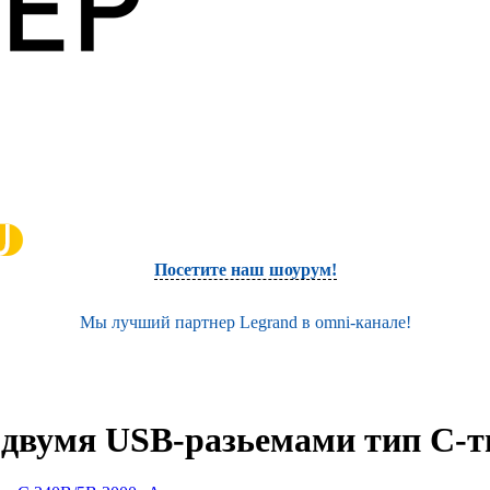
Посетите наш шоурум!
Мы лучший партнер Legrand в omni-канале!
с двумя USB-разьемами тип C-т