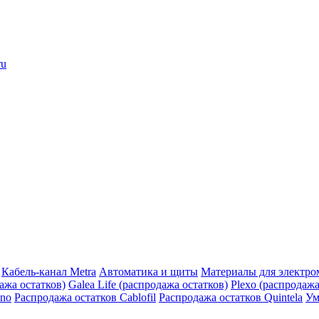
ru
Кабель-канал Metra
Автоматика и щиты
Материалы для электро
дажа остатков)
Galea Life (распродажа остатков)
Plexo (распродажа
ino
Распродажа остатков Cablofil
Распродажа остатков Quintela
Ум