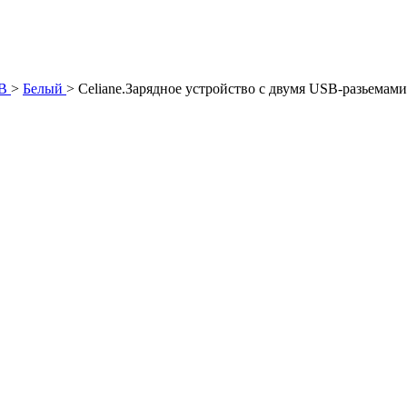
B
>
Белый
>
Celiane.Зарядное устройство с двумя USB-разьемам