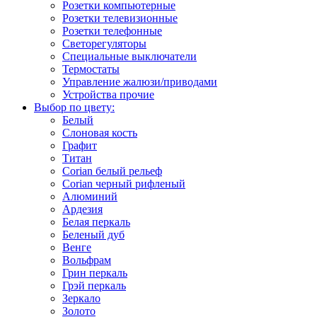
Розетки компьютерные
Розетки телевизионные
Розетки телефонные
Светорегуляторы
Специальные выключатели
Термостаты
Управление жалюзи/приводами
Устройства прочие
Выбор по цвету:
Белый
Слоновая кость
Графит
Титан
Corian белый рельеф
Corian черный рифленый
Алюминий
Ардезия
Белая перкаль
Беленый дуб
Венге
Вольфрам
Грин перкаль
Грэй перкаль
Зеркало
Золото