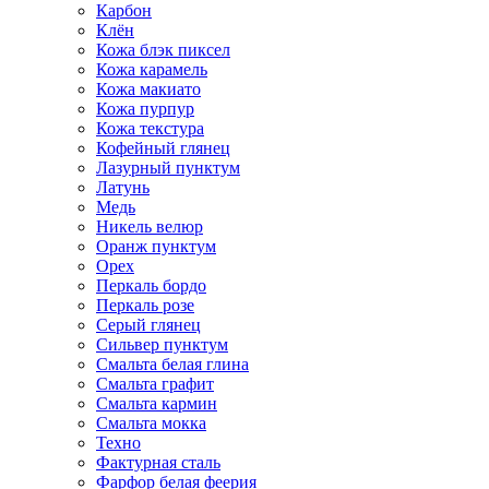
Карбон
Клён
Кожа блэк пиксел
Кожа карамель
Кожа макиато
Кожа пурпур
Кожа текстура
Кофейный глянец
Лазурный пунктум
Латунь
Медь
Никель велюр
Оранж пунктум
Орех
Перкаль бордо
Перкаль розе
Серый глянец
Сильвер пунктум
Смальта белая глина
Смальта графит
Смальта кармин
Смальта мокка
Техно
Фактурная сталь
Фарфор белая феерия